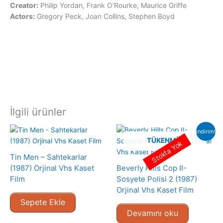
Creator:
Philip Yordan, Frank O'Rourke, Maurice Griffe
Actors:
Gregory Peck, Joan Collins, Stephen Boyd
İlgili ürünler
indirim!
TÜKENMIŞ
Stokta Yok
Tin Men – Sahtekarlar
(1987) Orjinal Vhs Kaset
Beverly Hills Cop II-
Film
Sosyete Polisi 2 (1987)
Orjinal Vhs Kaset Film
Sepete Ekle
Devamını oku