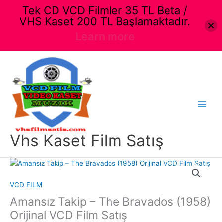
Tek CD VCD Filmler 35 TL Beta /
VHS Kaset 200 TL Başlamaktadır.
Learn more
İçeriğe
atla
Main
Menu
Vhs Kaset Film Satış
VCD FILM
Amansız Takip – The Bravados (1958)
Orijinal VCD Film Satış