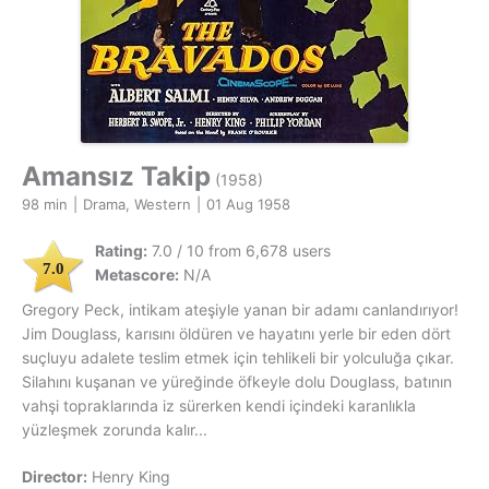
Amansız Takip
(1958)
98 min
|
Drama, Western
|
01 Aug 1958
Rating:
7.0 / 10 from 6,678 users
7.0
Metascore:
N/A
Gregory Peck, intikam ateşiyle yanan bir adamı canlandırıyor!
Jim Douglass, karısını öldüren ve hayatını yerle bir eden dört
suçluyu adalete teslim etmek için tehlikeli bir yolculuğa çıkar.
Silahını kuşanan ve yüreğinde öfkeyle dolu Douglass, batının
vahşi topraklarında iz sürerken kendi içindeki karanlıkla
yüzleşmek zorunda kalır...
Director:
Henry King