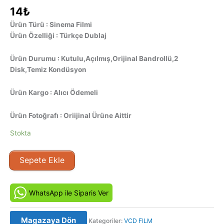
14
₺
Ürün Türü : Sinema Filmi
Ürün Özelliği : Türkçe Dublaj
Ürün Durumu : Kutulu,Açılmış,Orijinal Bandrollü,2
Disk,Temiz Kondüsyon
Ürün Kargo : Alıcı Ödemeli
Ürün Fotoğrafı : Oriijinal Ürüne Aittir
Stokta
Amansız
Sepete Ekle
Takip
–
The
WhatsApp ile Siparis Ver
Bravados
(1958)
Magazaya Dön
Kategoriler:
VCD FILM
Orijinal