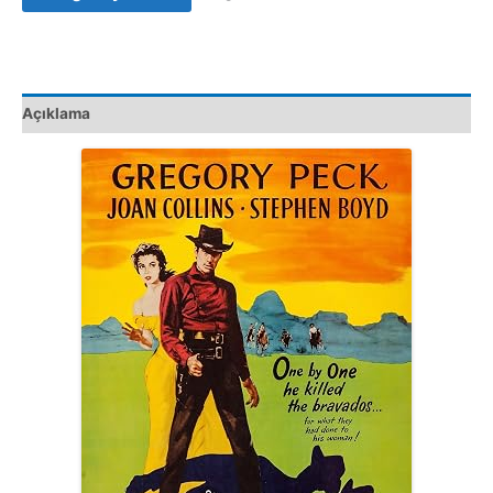
VCD
Film
Satış
adet
Açıklama