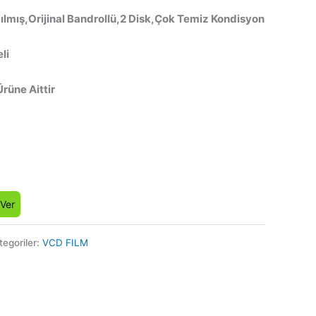
ılmış,Orijinal Bandrollü,2 Disk,Çok Temiz Kondisyon
li
Ürüne Aittir
 Ver
tegoriler:
VCD FILM