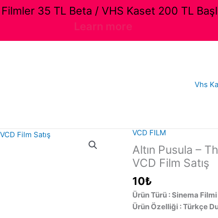
ilmler 35 TL Beta / VHS Kaset 200 TL Başl
Learn more
Vhs Ka
VCD FILM
Altın Pusula – T
VCD Film Satış
10
₺
Ürün Türü : Sinema Filmi
Ürün Özelliği : Türkçe D