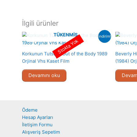
İlgili ürünler
TÜKENMIŞ
indirim!
Stokta Yok
Korkunun Tutsağı-Out of the Body 1989
Beverly Hi
Orjinal Vhs Kaset Film
(1984) Orj
Devamını oku
Devam
Ödeme
Hesap Ayarları
İletişim Formu
Alışveriş Sepetim