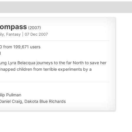
Satış
adet
Compass
(2007)
ly, Fantasy
|
07 Dec 2007
10 from 199,671 users
1
young Lyra Belacqua journeys to the far North to save her
dnapped children from terrible experiments by a
ilip Pullman
Daniel Craig, Dakota Blue Richards