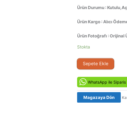
Ürün Durumu : Kutulu,Aç
Ürün Kargo : Alıcı Ödeme
Ürün Fotoğrafı : Orijinal 
Stokta
Altın
Sepete Ekle
Pusula
-
The
WhatsApp ile Siparis
Golden
Compass
Magazaya Dön
Ka
(2007)
Orijinal
VCD
Film