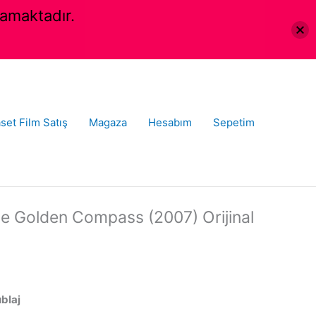
amaktadır.
set Film Satış
Magaza
Hesabım
Sepetim
he Golden Compass (2007) Orijinal
ublaj