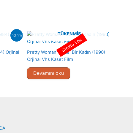
TÜKENMIŞ
indirim!
Stokta Yok
4) Orjinal
Pretty Woman – Özel Bir Kadın (1990)
Orjinal Vhs Kaset Film
Devamını oku
NDA