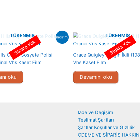
TÜKENMIŞ
TÜKENMIŞ
indirim!
Stokta Yok
Stokta Yok
lls Cop – Sosyete Polisi
Grace Quigley- Çılgın İkili (198
inal Vhs Kaset Film
Vhs Kaset Film
ını oku
Devamını oku
İade ve Değişim
Teslimat Şartları
Şartlar Koşullar ve Gizlilik
ÖDEME VE SİPARİŞ HAKKI