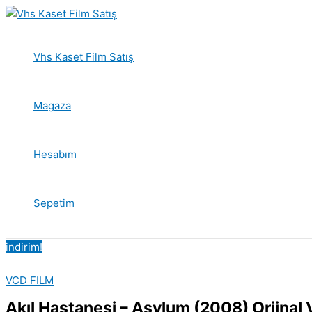
İçeriğe
atla
Vhs Kaset Film Satış
Magaza
Hesabım
Sepetim
indirim!
VCD FILM
Akıl Hastanesi – Asylum (2008) Orjinal