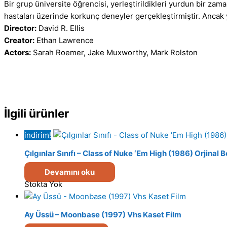
Bir grup üniversite öğrencisi, yerleştirildikleri yurdun bir zam
hastaları üzerinde korkunç deneyler gerçekleştirmiştir. Ancak 
Director:
David R. Ellis
Creator:
Ethan Lawrence
Actors:
Sarah Roemer, Jake Muxworthy, Mark Rolston
İlgili ürünler
indirim!
Çılgınlar Sınıfı – Class of Nuke ‘Em High (1986) Orjinal 
Devamını oku
Stokta Yok
Ay Üssü – Moonbase (1997) Vhs Kaset Film