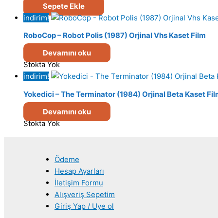
Sepete Ekle
indirim!
RoboCop – Robot Polis (1987) Orjinal Vhs Kaset Film
Devamını oku
Stokta Yok
indirim!
Yokedici – The Terminator (1984) Orjinal Beta Kaset Fi
Devamını oku
Stokta Yok
Ödeme
Hesap Ayarları
İletişim Formu
Alışveriş Sepetim
Giriş Yap / Uye ol