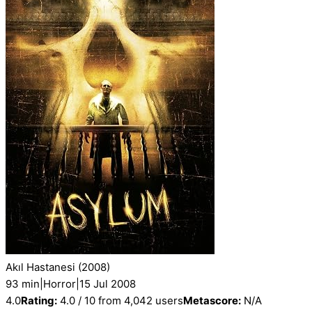
Akıl Hastanesi
(2008)
93 min
|
Horror
|
15 Jul 2008
4.0
Rating:
4.0 / 10 from 4,042 users
Metascore:
N/A