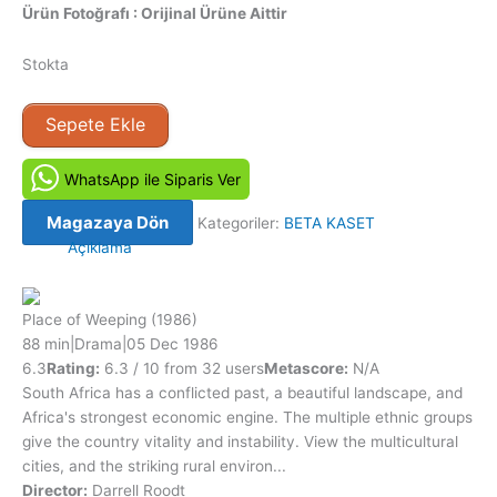
Ürün Fotoğrafı : Orijinal Ürüne Aittir
Stokta
Ağlayan
Sepete Ekle
Afrika
-
WhatsApp ile Siparis Ver
Place
of
Magazaya Dön
Kategoriler:
BETA KASET
Weeping
Açıklama
(1986)
Orjinal
BETA
Place of Weeping
(1986)
Video
88 min
|
Drama
|
05 Dec 1986
Kaset
6.3
Rating:
6.3 / 10 from 32 users
Metascore:
N/A
Film
South Africa has a conflicted past, a beautiful landscape, and
adet
Africa's strongest economic engine. The multiple ethnic groups
give the country vitality and instability. View the multicultural
cities, and the striking rural environ...
Director:
Darrell Roodt