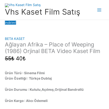
İçeriğe
atla
Vhs Kaset Film Satış
Main
Men
indirim!
BETA KASET
Ağlayan Afrika – Place of Weeping
(1986) Orjinal BETA Video Kaset Film
Orijinal
Şu
55
₺
40
₺
fiyat:
andaki
55₺.
fiyat:
40₺.
Ürün Türü : Sinema Filmi
Ürün Özelliği : Türkçe Dublaj
Ürün Durumu : Kutulu,Açılmış,Orijinal Bandrollü
Ürün Kargo : Alıcı Ödemeli