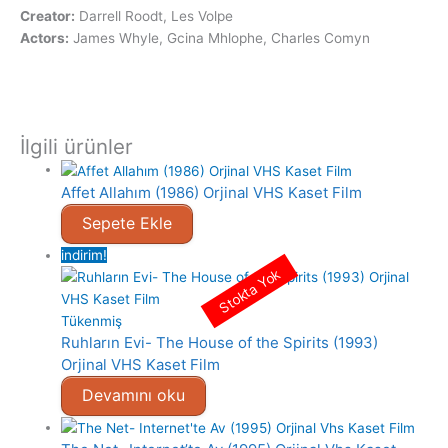
Creator:
Darrell Roodt, Les Volpe
Actors:
James Whyle, Gcina Mhlophe, Charles Comyn
İlgili ürünler
Affet Allahım (1986) Orjinal VHS Kaset Film
Sepete Ekle
indirim!
Stokta Yok
Tükenmiş
Ruhların Evi- The House of the Spirits (1993)
Orjinal VHS Kaset Film
Devamını oku