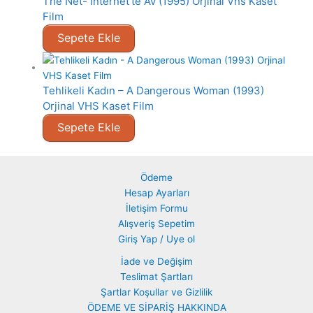
The Net- Internet’te Av (1995) Orjinal Vhs Kaset
Film
Sepete Ekle
Tehlikeli Kadın – A Dangerous Woman (1993)
Orjinal VHS Kaset Film
Sepete Ekle
Ödeme
Hesap Ayarları
İletişim Formu
Alışveriş Sepetim
Giriş Yap / Uye ol
İade ve Değişim
Teslimat Şartları
Şartlar Koşullar ve Gizlilik
ÖDEME VE SİPARİŞ HAKKINDA