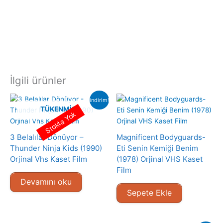
İlgili ürünler
indirim!
TÜKENMIŞ
Stokta Yok
3 Belalılar Dönüyor –
Magnificent Bodyguards-
Thunder Ninja Kids (1990)
Eti Senin Kemiği Benim
Orjinal Vhs Kaset Film
(1978) Orjinal VHS Kaset
Film
Devamını oku
Sepete Ekle