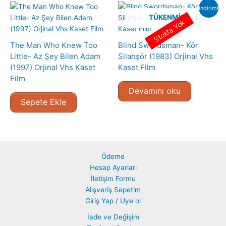
indirim!
TÜKENMIŞ
Stokta Yok
The Man Who Knew Too
Blind Swordsman- Kör
Little- Az Şey Bilen Adam
Silahşör (1983) Orjinal Vhs
(1997) Orjinal Vhs Kaset
Kaset Film
Film
Devamını oku
Sepete Ekle
Ödeme
Hesap Ayarları
İletişim Formu
Alışveriş Sepetim
Giriş Yap / Uye ol
İade ve Değişim