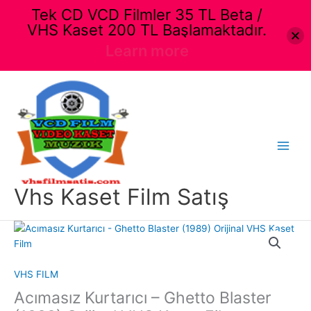
Tek CD VCD Filmler 35 TL Beta /
VHS Kaset 200 TL Başlamaktadır.
Learn more
İçeriğe
atla
Main
Menu
Vhs Kaset Film Satış
VHS FILM
Acımasız Kurtarıcı – Ghetto Blaster