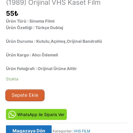
(1989) Orijinal VHS Kaset Film
55
₺
Ürün Türü : Sinema Filmi
Ürün Özelliği : Türkçe Dublaj
Ürün Durumu : Kutulu,Açılmış,Orijinal Bandrollü
Ürün Kargo : Alıcı Ödemeli
Ürün Fotoğrafı : Orijinal Ürüne Aittir
Stokta
Acımasız
Sepete Ekle
Kurtarıcı
-
Ghetto
WhatsApp ile Siparis Ver
Blaster
(1989)
Magazaya Dön
Kategoriler:
VHS FILM
Orijinal