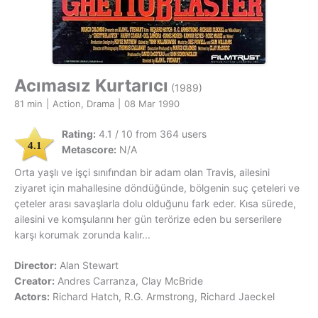
Acımasız Kurtarıcı
(1989)
81 min
|
Action, Drama
|
08 Mar 1990
Rating:
4.1 / 10 from 364 users
4.1
Metascore:
N/A
Orta yaşlı ve işçi sınıfından bir adam olan Travis, ailesini
ziyaret için mahallesine döndüğünde, bölgenin suç çeteleri ve
çeteler arası savaşlarla dolu olduğunu fark eder. Kısa sürede,
ailesini ve komşularını her gün terörize eden bu serserilere
karşı korumak zorunda kalır...
Director:
Alan Stewart
Creator:
Andres Carranza, Clay McBride
Actors:
Richard Hatch, R.G. Armstrong, Richard Jaeckel