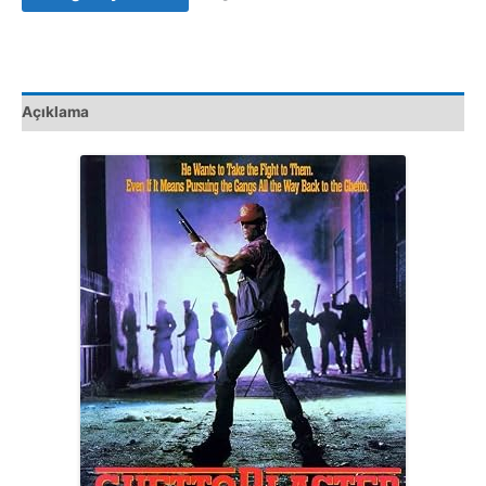
VHS
Kaset
Film
adet
Açıklama