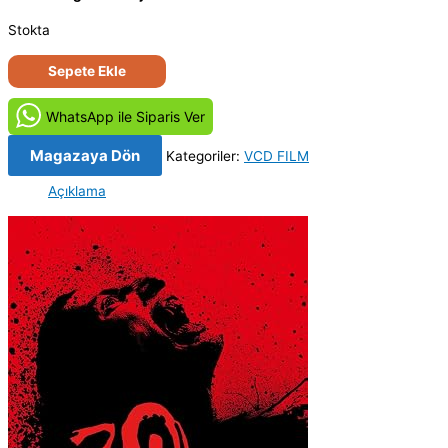
Stokta
30
Sepete Ekle
Gün
Gece
WhatsApp ile Siparis Ver
-
30
Magazaya Dön
Kategoriler:
VCD FILM
Days
Açıklama
of
Night
(2007)
Orjinal
VCD
Film
adet