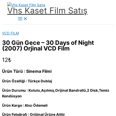
İçeriğe
Vhs Kaset Film Satış
atla
Main
Menu
VCD FILM
30 Gün Gece – 30 Days of Night
(2007) Orjinal VCD Film
12
₺
Ürün Türü : Sinema Filmi
Ürün Özelliği : Türkçe Dublaj
Ürün Durumu : Kutulu,Açılmış,Orijinal Bandrollü,2 Disk,Temiz
Kondüsyon
Ürün Kargo : Alıcı Ödemeli
Ürün Fotoğrafı : Oriijinal Ürüne Aittir