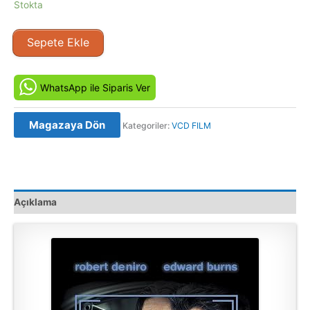
Stokta
15
Sepete Ekle
Dakika
-
15
WhatsApp ile Siparis Ver
Minutes
(2001)
Magazaya Dön
Kategoriler:
VCD FILM
Orijinal
VCD
Film
Satış
adet
Açıklama