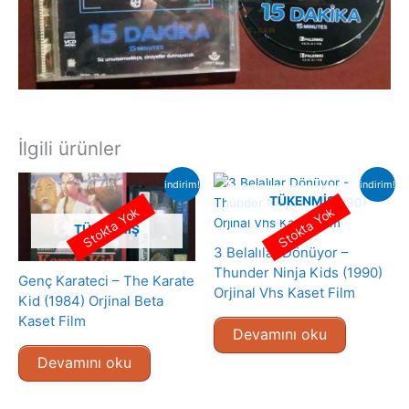
İlgili ürünler
indirim!
indirim!
TÜKENMIŞ
Stokta Yok
Stokta Yok
TÜKENMIŞ
3 Belalılar Dönüyor –
Thunder Ninja Kids (1990)
Genç Karateci – The Karate
Orjinal Vhs Kaset Film
Kid (1984) Orjinal Beta
Kaset Film
Devamını oku
Devamını oku