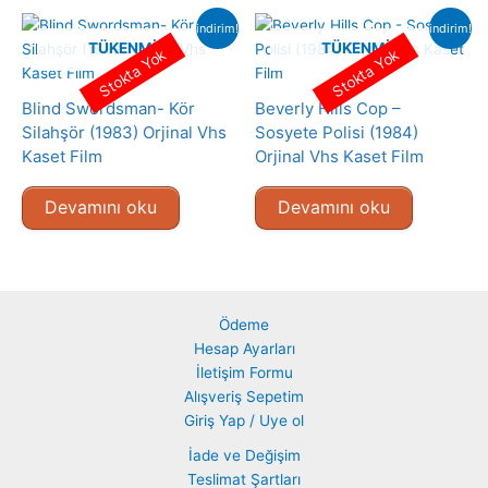
indirim!
indirim!
TÜKENMIŞ
TÜKENMIŞ
Stokta Yok
Stokta Yok
Blind Swordsman- Kör
Beverly Hills Cop –
Silahşör (1983) Orjinal Vhs
Sosyete Polisi (1984)
Kaset Film
Orjinal Vhs Kaset Film
Devamını oku
Devamını oku
Ödeme
Hesap Ayarları
İletişim Formu
Alışveriş Sepetim
Giriş Yap / Uye ol
İade ve Değişim
Teslimat Şartları