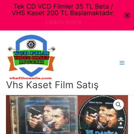
Tek CD VCD Filmler 35 TL Beta /
VHS Kaset 200 TL Başlamaktadır.
Learn more
İçeriğe
atla
Main
Menu
Vhs Kaset Film Satış