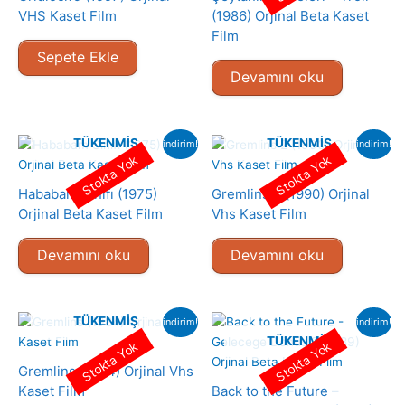
VHS Kaset Film
(1986) Orjinal Beta Kaset
Film
Sepete Ekle
Devamını oku
TÜKENMIŞ
TÜKENMIŞ
indirim!
indirim!
Stokta Yok
Stokta Yok
Hababam Sınıfı (1975)
Gremlins 2 (1990) Orjinal
Orjinal Beta Kaset Film
Vhs Kaset Film
Devamını oku
Devamını oku
TÜKENMIŞ
indirim!
indirim!
TÜKENMIŞ
Stokta Yok
Stokta Yok
Gremlins (1984) Orjinal Vhs
Kaset Film
Back to the Future –