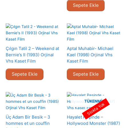
Sepete Ekle
Çılgın Tatil 2 – Weekend at
Aptal Muhabir- Michael
Bernie’s II (1993) Orjinal
Kael (1998) Orjinal Vhs
Vhs Kaset Film
Kaset Film
Sepete Ekle
Sepete Ekle
TÜKENMIŞ
Stokta Yok
Üç Adam Bir Besik – 3
Hayalet Peşinde –
hommes et un couffin
Hollywood Monster (1987)