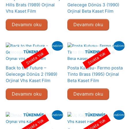
Hills Brats (1989) Orjinal
Gelecege Dönüs 3 (1990)
Vhs Kaset Film
Orjinal Beta Kaset Film
Devamını oku
Devamını oku
indirim!
indirim!
TÜKENMIŞ
TÜKENMIŞ
Stokta Yok
Stokta Yok
Back to the Future –
Posta Kutusu- Fermo posta
Gelecege Dönüs 2 (1989)
Tinto Brass (1995) Orjinal
Orjinal Vhs Kaset Film
Beta Kaset Film
Devamını oku
Devamını oku
TÜKENMIŞ
TÜKENMIŞ
indirim!
indirim!
Stokta Yok
Stokta Yok