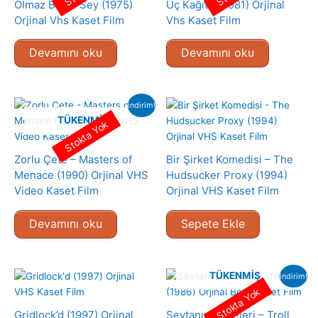
Olmaz Boyle Sey (1975)
Üç Kağıtçı (1981) Orjinal
Orjinal Vhs Kaset Film
Vhs Kaset Film
Devamını oku
Devamını oku
indirim!
TÜKENMIŞ
Stokta Yok
Zorlu Çete – Masters of
Bir Şirket Komedisi – The
Menace (1990) Orjinal VHS
Hudsucker Proxy (1994)
Video Kaset Film
Orjinal VHS Kaset Film
Devamını oku
Sepete Ekle
TÜKENMIŞ
indirim!
Stokta Yok
Gridlock’d (1997) Orjinal
Şeytanın Cüceleri – Troll