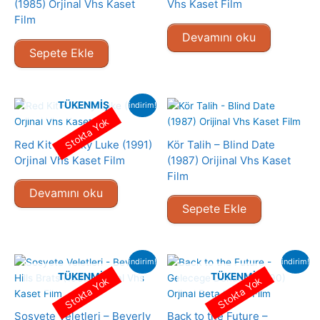
(1985) Orjinal Vhs Kaset
Vhs Kaset Film
Film
Devamını oku
Sepete Ekle
TÜKENMIŞ
indirim!
Stokta Yok
Red Kit – Lucky Luke (1991)
Kör Talih – Blind Date
Orjinal Vhs Kaset Film
(1987) Orijinal Vhs Kaset
Film
Devamını oku
Sepete Ekle
indirim!
indirim!
TÜKENMIŞ
TÜKENMIŞ
Stokta Yok
Stokta Yok
Sosyete Veletleri – Beverly
Back to the Future –