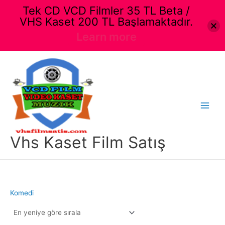
Tek CD VCD Filmler 35 TL Beta /
VHS Kaset 200 TL Başlamaktadır.
Learn more
İçeriğe
atla
Main
Menu
Vhs Kaset Film Satış
Komedi