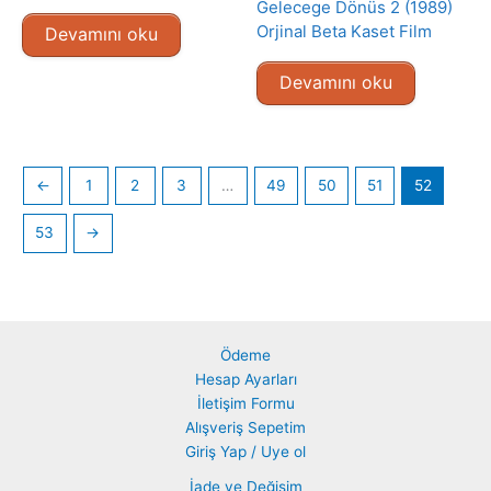
Gelecege Dönüs 2 (1989)
Orjinal Beta Kaset Film
Devamını oku
Devamını oku
←
1
2
3
…
49
50
51
52
53
→
Ödeme
Hesap Ayarları
İletişim Formu
Alışveriş Sepetim
Giriş Yap / Uye ol
İade ve Değişim