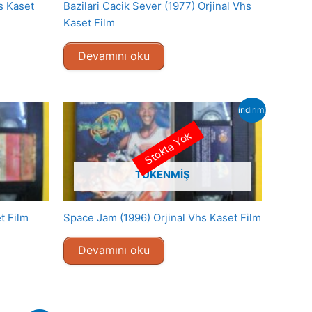
s Kaset
Bazilari Cacik Sever (1977) Orjinal Vhs
Kaset Film
Devamını oku
indirim!
Stokta Yok
TÜKENMIŞ
t Film
Space Jam (1996) Orjinal Vhs Kaset Film
Devamını oku