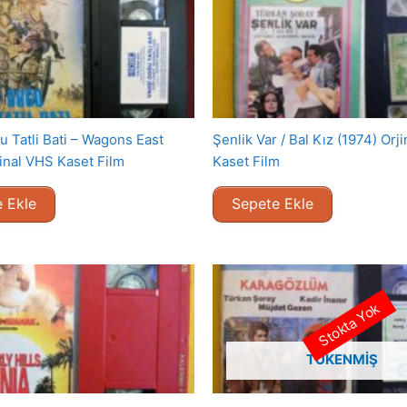
u Tatli Bati – Wagons East
Şenlik Var / Bal Kız (1974) Orj
jinal VHS Kaset Film
Kaset Film
 Ekle
Sepete Ekle
Stokta Yok
TÜKENMIŞ