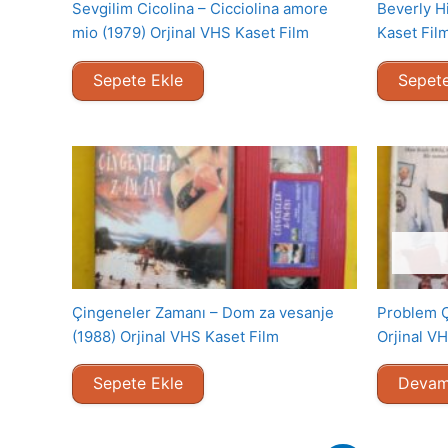
Sevgilim Cicolina – Cicciolina amore
Beverly Hi
mio (1979) Orjinal VHS Kaset Film
Kaset Fil
Sepete Ekle
Sepete
Çingeneler Zamanı – Dom za vesanje
Problem Ç
(1988) Orjinal VHS Kaset Film
Orjinal V
Sepete Ekle
Devam