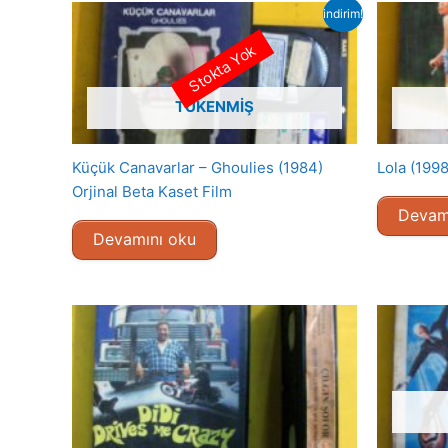
indirim!
Stokta Yok
TÜKENMIŞ
Küçük Canavarlar – Ghoulies (1984)
Lola (1998
Orjinal Beta Kaset Film
Devam
Devamını oku