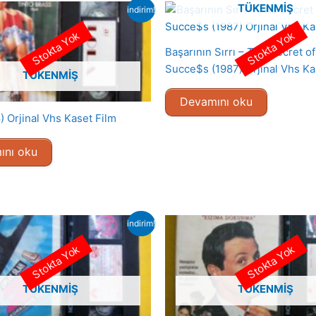
TÜKENMIŞ
indirim!
Stokta Yok
Stokta Yok
Başarının Sırrı – The Secret o
Succe$s (1987) Orjinal Vhs Ka
TÜKENMIŞ
Devamını oku
) Orjinal Vhs Kaset Film
ını oku
indirim!
Stokta Yok
Stokta Yok
TÜKENMIŞ
TÜKENMIŞ