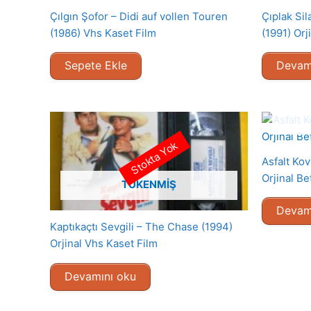
Çılgın Şofor – Didi auf vollen Touren
Çıplak Si
(1986) Vhs Kaset Film
(1991) Orj
Sepete Ekle
Devam
Stokta Yok
Asfalt Ko
Orjinal Be
TÜKENMIŞ
Devam
Kaptıkaçtı Sevgili – The Chase (1994)
Orjinal Vhs Kaset Film
Devamını oku