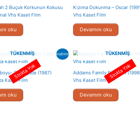
lah 2 Buçuk Korkunun Kokusu
Kızıma Dokunma – Oscar (1991)
inal Vhs Kaset Film
Vhs Kaset Film
ını oku
Devamını oku
TÜKENMIŞ
TÜKENMIŞ
indirim!
Stokta Yok
Stokta Yok
vboyu- Renegade (1987)
Addams Family Reunion (1998)
ta Kaset Film
Vhs Kaset Film
ını oku
Devamını oku