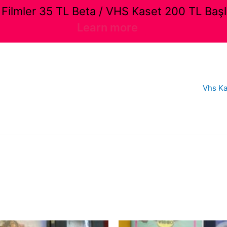
ilmler 35 TL Beta / VHS Kaset 200 TL Başl
Learn more
Vhs Ka