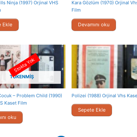
lls Ninja (1997) Orjinal VHS
Kara Gözlüm (1970) Orjinal Vh
m
Film
 Ekle
Devamını oku
Stokta Yok
TÜKENMIŞ
ocuk – Problem Child (1990)
Polizei (1988) Orjinal Vhs Kase
HS Kaset Film
Sepete Ekle
ını oku