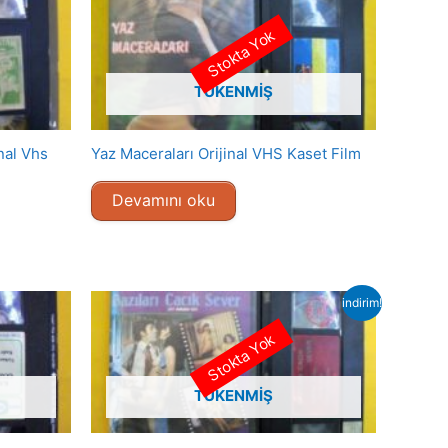
Stokta Yok
TÜKENMIŞ
inal Vhs
Yaz Maceraları Orijinal VHS Kaset Film
Devamını oku
indirim!
Stokta Yok
TÜKENMIŞ