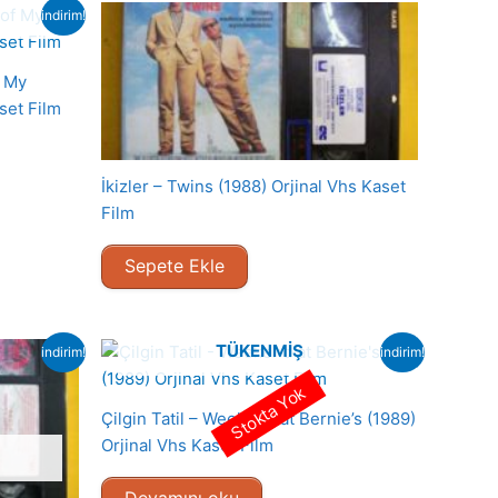
indirim!
f My
set Film
İkizler – Twins (1988) Orjinal Vhs Kaset
Film
Sepete Ekle
TÜKENMIŞ
indirim!
indirim!
Stokta Yok
Çilgin Tatil – Weekend at Bernie’s (1989)
Orjinal Vhs Kaset Film
Devamını oku