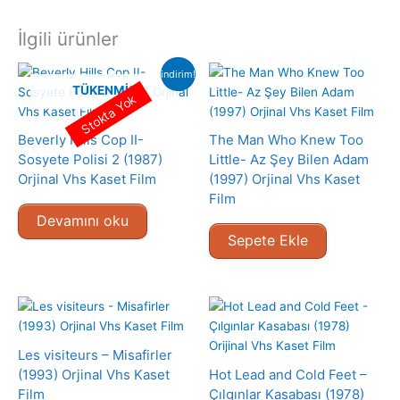
İlgili ürünler
indirim!
TÜKENMIŞ
Stokta Yok
Beverly Hills Cop II-
The Man Who Knew Too
Sosyete Polisi 2 (1987)
Little- Az Şey Bilen Adam
Orjinal Vhs Kaset Film
(1997) Orjinal Vhs Kaset
Film
Devamını oku
Sepete Ekle
Les visiteurs – Misafirler
(1993) Orjinal Vhs Kaset
Hot Lead and Cold Feet –
Film
Çılgınlar Kasabası (1978)