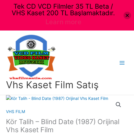
Tek CD VCD Filmler 35 TL Beta /
VHS Kaset 200 TL Başlamaktadır.
Learn more
İçeriğe
atla
Main
Menu
Vhs Kaset Film Satış
VHS FILM
Kör Talih – Blind Date (1987) Orijinal
Vhs Kaset Film