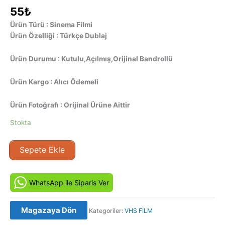
55
₺
Ürün Türü : Sinema Filmi
Ürün Özelliği : Türkçe Dublaj
Ürün Durumu : Kutulu,Açılmış,Orijinal Bandrollü
Ürün Kargo : Alıcı Ödemeli
Ürün Fotoğrafı : Orijinal Ürüne Aittir
Stokta
Kör
Sepete Ekle
Talih
-
Blind
WhatsApp ile Siparis Ver
Date
(1987)
Magazaya Dön
Kategoriler:
VHS FILM
Orijinal
Vhs