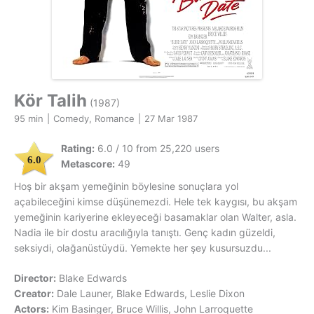
Kör Talih
(1987)
95 min
|
Comedy, Romance
|
27 Mar 1987
Rating:
6.0 / 10 from 25,220 users
6.0
Metascore:
49
Hoş bir akşam yemeğinin böylesine sonuçlara yol
açabileceğini kimse düşünemezdi. Hele tek kaygısı, bu akşam
yemeğinin kariyerine ekleyeceği basamaklar olan Walter, asla.
Nadia ile bir dostu aracılığıyla tanıştı. Genç kadın güzeldi,
seksiydi, olağanüstüydü. Yemekte her şey kusursuzdu...
Director:
Blake Edwards
Creator:
Dale Launer, Blake Edwards, Leslie Dixon
Actors:
Kim Basinger, Bruce Willis, John Larroquette