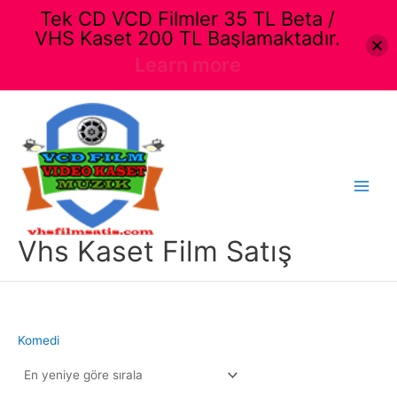
Tek CD VCD Filmler 35 TL Beta /
VHS Kaset 200 TL Başlamaktadır.
Learn more
İçeriğe
atla
Main
Menu
Vhs Kaset Film Satış
Komedi