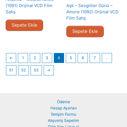
(1991) Orijinal VCD Film
Aşk – Sevgililer Günü –
Satış
Amore (1992) Orijinal VCD
Film Satış
Sepete Ekle
Sepete Ekle
←
1
2
3
4
5
6
7
…
51
52
53
→
Ödeme
Hesap Ayarları
İletişim Formu
Alışveriş Sepetim
Giriş Yap / Uye ol