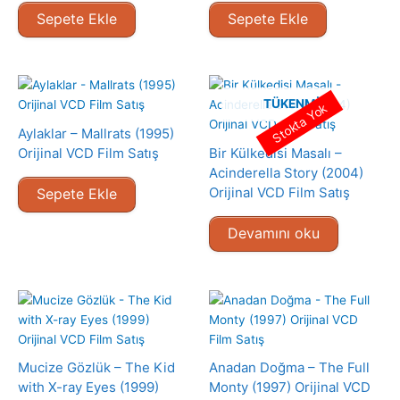
Sepete Ekle
Sepete Ekle
TÜKENMIŞ
Stokta Yok
Aylaklar – Mallrats (1995)
Orijinal VCD Film Satış
Bir Külkedisi Masalı –
Acinderella Story (2004)
Orijinal VCD Film Satış
Sepete Ekle
Devamını oku
Mucize Gözlük – The Kid
Anadan Doğma – The Full
with X-ray Eyes (1999)
Monty (1997) Orijinal VCD