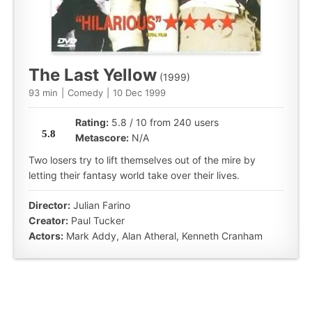
The Last Yellow
(1999)
93 min
|
Comedy
|
10 Dec 1999
Rating:
5.8 / 10 from 240 users
5.8
Metascore:
N/A
Two losers try to lift themselves out of the mire by
letting their fantasy world take over their lives.
Director:
Julian Farino
Creator:
Paul Tucker
Actors:
Mark Addy, Alan Atheral, Kenneth Cranham