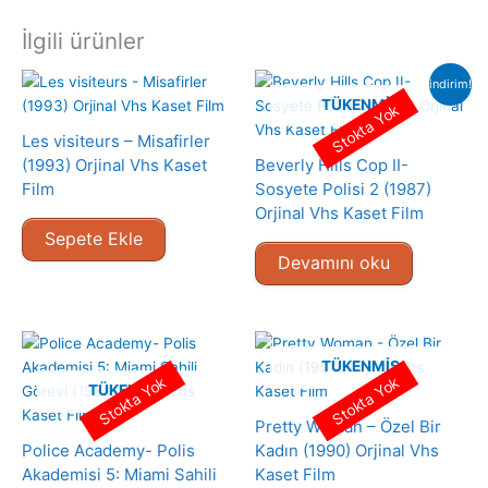
İlgili ürünler
indirim!
TÜKENMIŞ
Stokta Yok
Les visiteurs – Misafirler
(1993) Orjinal Vhs Kaset
Beverly Hills Cop II-
Film
Sosyete Polisi 2 (1987)
Orjinal Vhs Kaset Film
Sepete Ekle
Devamını oku
TÜKENMIŞ
Stokta Yok
Stokta Yok
TÜKENMIŞ
Pretty Woman – Özel Bir
Police Academy- Polis
Kadın (1990) Orjinal Vhs
Akademisi 5: Miami Sahili
Kaset Film