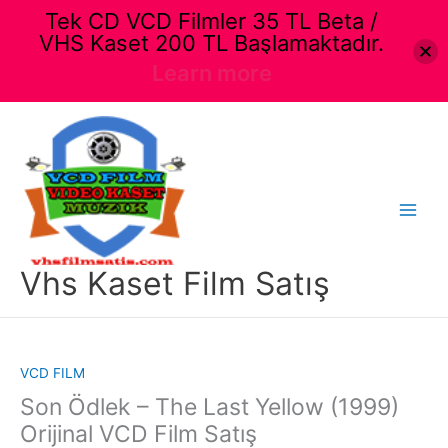
Tek CD VCD Filmler 35 TL Beta /
VHS Kaset 200 TL Başlamaktadır.
Learn more
İçeriğe
atla
Main
Menu
Vhs Kaset Film Satış
VCD FILM
Son Ödlek – The Last Yellow (1999)
Orijinal VCD Film Satış