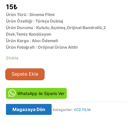
15
₺
Ürün Türü : Sinema Filmi
Ürün Özelliği : Türkçe Dublaj
Ürün Durumu : Kutulu,Açılmış,Orijinal Bandrollü,2
Disk,Temiz Kondüsyon
Ürün Kargo : Alıcı Ödemeli
Ürün Fotoğrafı : Oriijinal Ürüne Aittir
Stokta
Son
Sepete Ekle
Ödlek
-
The
WhatsApp ile Siparis Ver
Last
Yellow
Magazaya Dön
Kategoriler:
VCD FILM
(1999)
Orijinal
VCD
Film