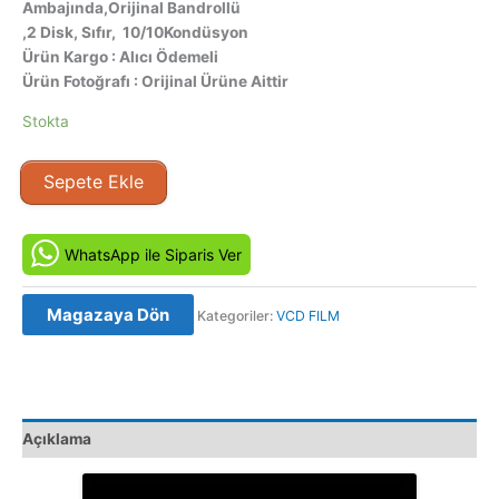
Ambajında,Orijinal Bandrollü
,2 Disk, Sıfır, 10/10Kondüsyon
Ürün Kargo : Alıcı Ödemeli
Ürün Fotoğrafı : Orijinal Ürüne Aittir
Stokta
Yapay
Sepete Ekle
Zeka
-
A.I.
WhatsApp ile Siparis Ver
Artificial
Intelligence
Magazaya Dön
Kategoriler:
VCD FILM
(2001)
Orijinal
VCD
Film
Satış
Açıklama
adet