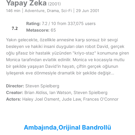
Yapay Zeka
(2001)
146 min
|
Adventure, Drama, Sci-Fi
|
29 Jun 2001
Rating:
7.2 / 10 from 337,075 users
7.2
Metascore:
65
Yakın gelecekte, özellikle annesine karşı sonsuz bir sevgi
besleyen ve hakiki insani duyguları olan robot David, gerçek
oğlu şifasız bir hastalık yüzünden "kriyo-staz" konumuna giren
Monica tarafından evlatlık edinilir. Monica ve kocasıyla mutlu
bir şekilde yaşayan David'in hayatı, çiftin gerçek oğlunun
iyileşerek eve dönmesiyle dramatik bir şekilde değişir...
Director:
Steven Spielberg
Creator:
Brian Aldiss, Ian Watson, Steven Spielberg
Actors:
Haley Joel Osment, Jude Law, Frances O'Connor
Ambajında,Orijinal Bandrollü