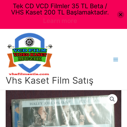
Tek CD VCD Filmler 35 TL Beta /
VHS Kaset 200 TL Başlamaktadır.
Learn more
İçeriğe
atla
Main
Menu
Vhs Kaset Film Satış