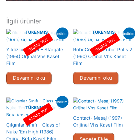
İlgili ürünler
TÜKENMIŞ
TÜKENMIŞ
indirim!
indirim!
Stokta Yok
Stokta Yok
Yildizlara Geçit – Stargate
RoboCop 2 – Robot Polis 2
(1994) Orjinal Vhs Kaset
(1990) Orjinal Vhs Kaset
Film
Film
Devamını oku
Devamını oku
indirim!
TÜKENMIŞ
Stokta Yok
Contact- Mesaj (1997)
Çılgınlar Sınıfı – Class of
Orijinal Vhs Kaset Film
Nuke ‘Em High (1986)
Orjinal Beta Kaset Film
Sepete Ekle