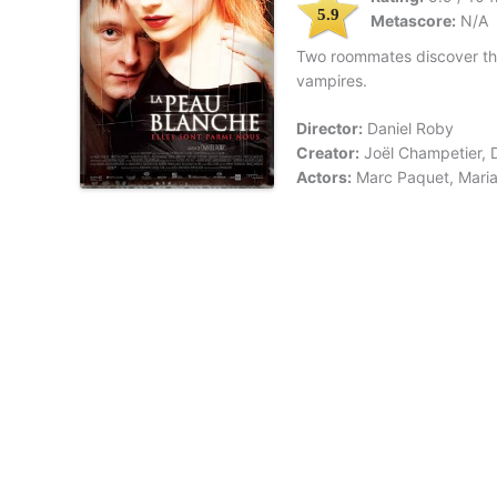
5.9
Metascore:
N/A
Two roommates discover that 
vampires.
Director:
Daniel Roby
Creator:
Joël Champetier, 
Actors:
Marc Paquet, Marian