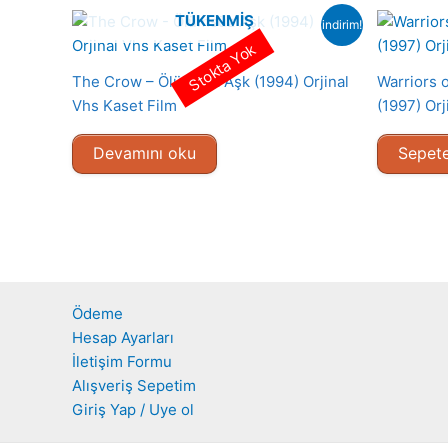
TÜKENMIŞ
indirim!
Stokta Yok
The Crow – Ölümsüz Aşk (1994) Orjinal
Warriors o
Vhs Kaset Film
(1997) Orj
Devamını oku
Sepete
Ödeme
Hesap Ayarları
İletişim Formu
Alışveriş Sepetim
Giriş Yap / Uye ol