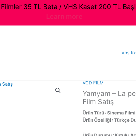
ilmler 35 TL Beta / VHS Kaset 200 TL Başl
Learn more
Vhs Ka
VCD FILM
Yamyam – La pea
Film Satış
Ürün Türü : Sinema Filmi
Ürün Özelliği : Türkçe D
Ürün Durumu : Kutulu,Aç