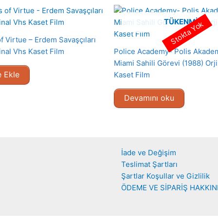
TÜKENMIŞ
Stokta Yok
f Virtue – Erdem Savaşçıları
inal Vhs Kaset Film
Police Academy- Polis Akadem
Miami Sahili Görevi (1988) Orj
 Ekle
Kaset Film
Devamını oku
İade ve Değişim
Teslimat Şartları
Şartlar Koşullar ve Gizlilik
ÖDEME VE SİPARİŞ HAKKI