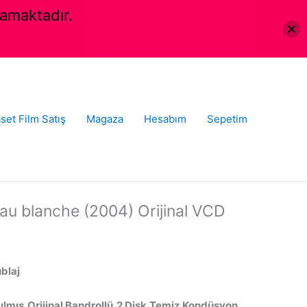
amaktadır.
set Film Satış
Magaza
Hesabım
Sepetim
u blanche (2004) Orijinal VCD
ublaj
ılmış,Orijinal Bandrollü,2 Disk,Temiz Kondüsyon