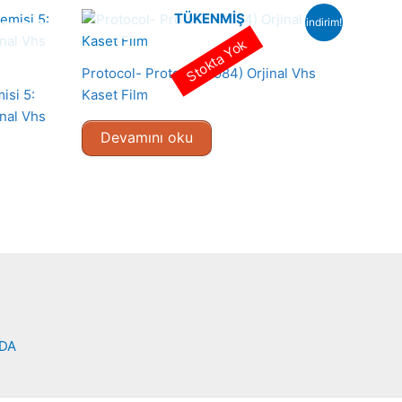
TÜKENMIŞ
indirim!
Stokta Yok
Protocol- Protokol (1984) Orjinal Vhs
isi 5:
Kaset Film
inal Vhs
Devamını oku
NDA