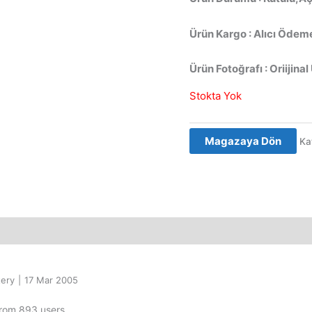
Ürün Kargo : Alıcı Ödeme
Ürün Fotoğrafı : Oriijinal
Stokta Yok
Magazaya Dön
Ka
tery
|
17 Mar 2005
from 893 users