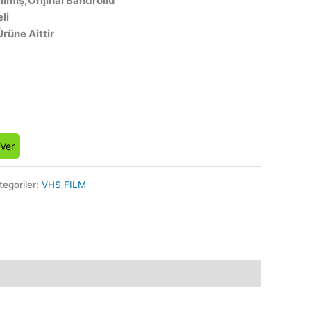
lmış,Orijinal Bandrollü
li
Ürüne Aittir
 Ver
tegoriler:
VHS FILM