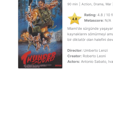
90 min
|
Action, Drama, War
Rating:
4.8 / 10 
4.8
Metascore:
N/A
Miami'de sürgünde yaşayan G
kaynaklarını sömürmeyi ama
bir diktatör olan halefini dev
Director:
Umberto Lenzi
Creator:
Roberto Leoni
Actors:
Antonio Sabato, Iv