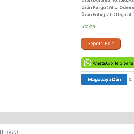
Ürün Durumu : Kutulu,Açı
Ürün Kargo : Alıcı Ödeme
Ürün Fotoğrafı : Orijinal 
Stokta
Yabaniler
Sepete Ekle
Takımı
-
I
WhatsApp ile Siparis
cinque
del
Magazaya Dön
Ka
Condor
(1985)
Orijinal
Vhs
Kaset
Film
adet
mı
(1985)