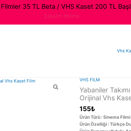
ilmler 35 TL Beta / VHS Kaset 200 TL Başl
Learn more
Vhs Ka
VHS FILM
Yabaniler Takımı
Orijinal Vhs Kase
155
₺
Ürün Türü : Sinema Filmi
Ürün Özelliği : Türkçe D