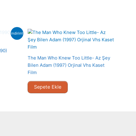
indirim!
990)
The Man Who Knew Too Little- Az Şey
Bilen Adam (1997) Orjinal Vhs Kaset
Film
Sepete Ekle