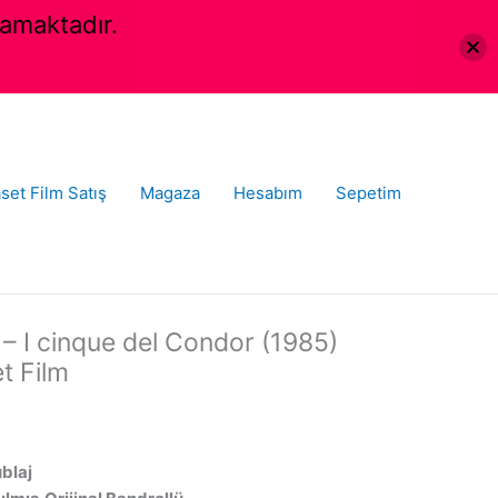
amaktadır.
set Film Satış
Magaza
Hesabım
Sepetim
 – I cinque del Condor (1985)
t Film
ublaj