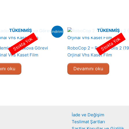
TÜKENMIŞ
TÜKENMIŞ
indirim!
Stokta Yok
Stokta Yok
demisi : Moskova Görevi
RoboCop 2 – Robot Polis 2 (1
inal Vhs Kaset Film
Orjinal Vhs Kaset Film
ını oku
Devamını oku
İade ve Değişim
Teslimat Şartları
Şartlar Koşullar ve Gizlilik