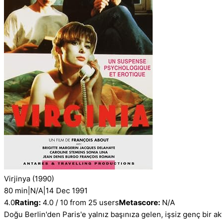
Virjinya
(1990)
80 min
|
N/A
|
14 Dec 1991
4.0
Rating:
4.0 / 10 from 25 users
Metascore:
N/A
Doğu Berlin'den Paris'e yalnız başınıza gelen, işsiz genç bir akt