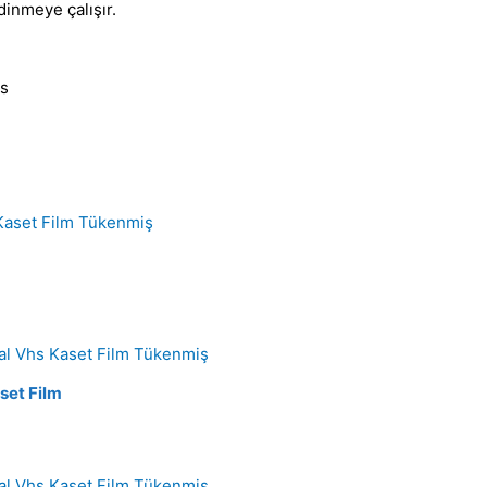
dinmeye çalışır.
ns
Tükenmiş
Tükenmiş
set Film
Tükenmiş