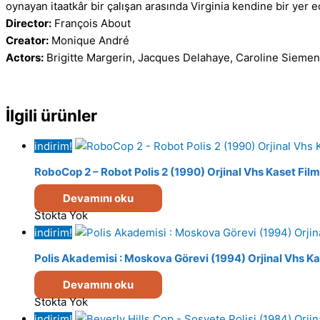
oynayan itaatkâr bir çalışan arasında Virginia kendine bir yer e
Director:
François About
Creator:
Monique André
Actors:
Brigitte Margerin, Jacques Delahaye, Caroline Sieme
İlgili ürünler
indirim!
RoboCop 2 – Robot Polis 2 (1990) Orjinal Vhs Kaset Film
Devamını oku
Stokta Yok
indirim!
Polis Akademisi : Moskova Görevi (1994) Orjinal Vhs Ka
Devamını oku
Stokta Yok
indirim!