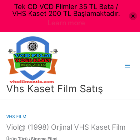
Tek CD VCD Filmler 35 TL Beta /
VHS Kaset 200 TL Başlamaktadır.
Learn more
İçeriğe
atla
Main
Menu
Vhs Kaset Film Satış
VHS FILM
Viol@ (1998) Orjinal VHS Kaset Film
Ürün Türü : Sinema Filmi