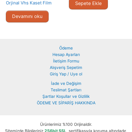
Orjinal Vhs Kaset Film
Sepete Ekle
Devamını oku
Ödeme
Hesap Ayarları
İletişim Formu
Alışveriş Sepetim
Giriş Yap / Uye ol
İade ve Değişim
Teslimat Şartları
Şartlar Koşullar ve Gizlilik
ÖDEME VE SİPARİŞ HAKKINDA
Ürünlerimiz %100 Orijinaldir.
Sitemizde Bilgileriniz
256bit SSL
sertifikasıyla koruma altındadır.