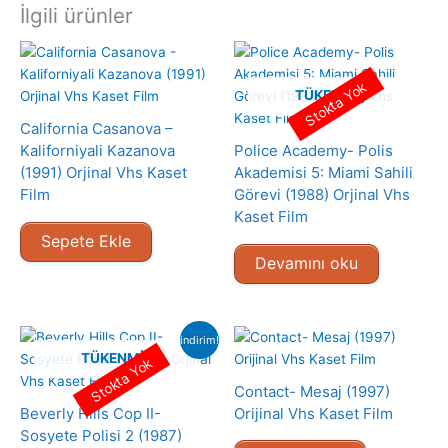
İlgili ürünler
Stokta Yok
TÜKENMIŞ
California Casanova –
Kaliforniyali Kazanova
Police Academy- Polis
(1991) Orjinal Vhs Kaset
Akademisi 5: Miami Sahili
Film
Görevi (1988) Orjinal Vhs
Kaset Film
Sepete Ekle
Devamını oku
indirim!
TÜKENMIŞ
Stokta Yok
Contact- Mesaj (1997)
Beverly Hills Cop II-
Orijinal Vhs Kaset Film
Sosyete Polisi 2 (1987)