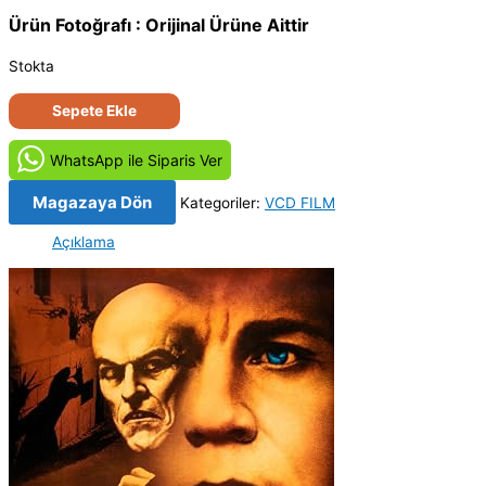
Ürün Fotoğrafı : Orijinal Ürüne Aittir
Stokta
Vampirin
Sepete Ekle
Gölgesi
-
WhatsApp ile Siparis Ver
Shadow
of
Magazaya Dön
Kategoriler:
VCD FILM
the
Açıklama
Vampire
(2000)
Orijinal
VCD
Film
Satış
adet