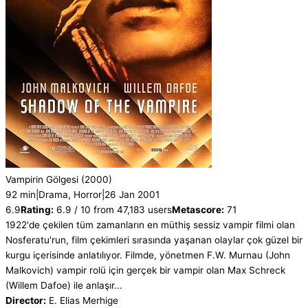
Vampirin Gölgesi
(2000)
92 min
|
Drama, Horror
|
26 Jan 2001
6.9
Rating:
6.9 / 10 from 47,183 users
Metascore:
71
1922'de çekilen tüm zamanların en müthiş sessiz vampir filmi olan
Nosferatu'run, film çekimleri sırasında yaşanan olaylar çok güzel bir
kurgu içerisinde anlatılıyor. Filmde, yönetmen F.W. Murnau (John
Malkovich) vampir rolü için gerçek bir vampir olan Max Schreck
(Willem Dafoe) ile anlaşır...
Director:
E. Elias Merhige