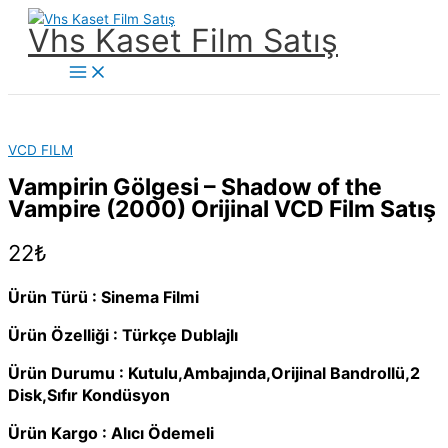
İçeriğe
Vhs Kaset Film Satış
atla
Main
Menu
VCD FILM
Vampirin Gölgesi – Shadow of the
Vampire (2000) Orijinal VCD Film Satış
22
₺
Ürün Türü : Sinema Filmi
Ürün Özelliği : Türkçe Dublajlı
Ürün Durumu : Kutulu,Ambajında,Orijinal Bandrollü,2
Disk,Sıfır Kondüsyon
Ürün Kargo : Alıcı Ödemeli