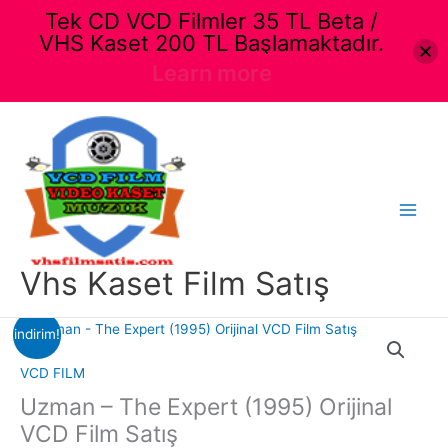
Tek CD VCD Filmler 35 TL Beta /
VHS Kaset 200 TL Başlamaktadır.
Learn more
İçeriğe
atla
Main
Menu
Vhs Kaset Film Satış
indirim!
VCD FILM
Uzman – The Expert (1995) Orijinal
VCD Film Satış