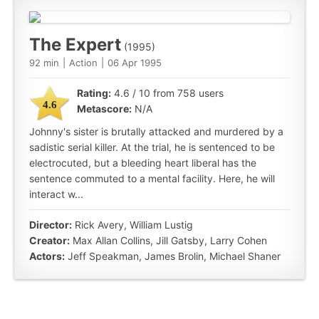
The Expert
(1995)
92 min
|
Action
|
06 Apr 1995
Rating:
4.6 / 10 from 758 users
4.6
Metascore:
N/A
Johnny's sister is brutally attacked and murdered by a
sadistic serial killer. At the trial, he is sentenced to be
electrocuted, but a bleeding heart liberal has the
sentence commuted to a mental facility. Here, he will
interact w...
Director:
Rick Avery, William Lustig
Creator:
Max Allan Collins, Jill Gatsby, Larry Cohen
Actors:
Jeff Speakman, James Brolin, Michael Shaner