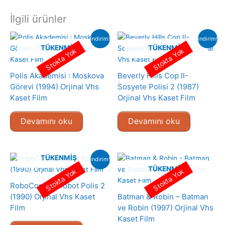
İlgili ürünler
indirim!
indirim!
TÜKENMIŞ
TÜKENMIŞ
Stokta Yok
Stokta Yok
Polis Akademisi : Moskova
Beverly Hills Cop II-
Görevi (1994) Orjinal Vhs
Sosyete Polisi 2 (1987)
Kaset Film
Orjinal Vhs Kaset Film
Devamını oku
Devamını oku
TÜKENMIŞ
indirim!
TÜKENMIŞ
Stokta Yok
Stokta Yok
RoboCop 2 – Robot Polis 2
(1990) Orjinal Vhs Kaset
Batman & Robin – Batman
Film
ve Robin (1997) Orjinal Vhs
Kaset Film