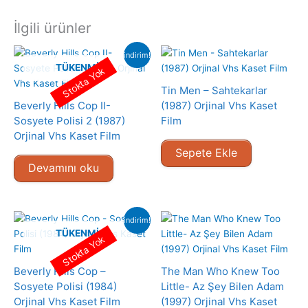
İlgili ürünler
indirim!
TÜKENMIŞ
Stokta Yok
Tin Men – Sahtekarlar
Beverly Hills Cop II-
(1987) Orjinal Vhs Kaset
Sosyete Polisi 2 (1987)
Film
Orjinal Vhs Kaset Film
Sepete Ekle
Devamını oku
indirim!
TÜKENMIŞ
Stokta Yok
Beverly Hills Cop –
The Man Who Knew Too
Sosyete Polisi (1984)
Little- Az Şey Bilen Adam
Orjinal Vhs Kaset Film
(1997) Orjinal Vhs Kaset