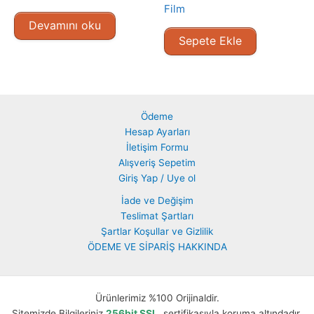
Film
Devamını oku
Sepete Ekle
Ödeme
Hesap Ayarları
İletişim Formu
Alışveriş Sepetim
Giriş Yap / Uye ol
İade ve Değişim
Teslimat Şartları
Şartlar Koşullar ve Gizlilik
ÖDEME VE SİPARİŞ HAKKINDA
Ürünlerimiz %100 Orijinaldir.
Sitemizde Bilgileriniz
256bit SSL
sertifikasıyla koruma altındadır.