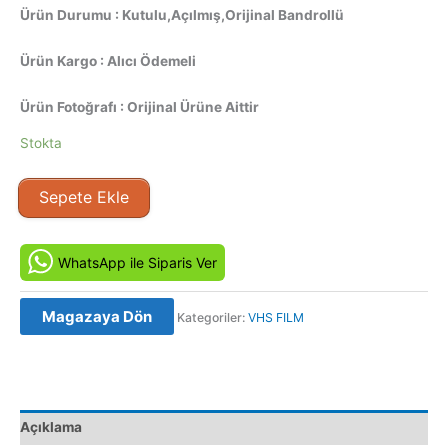
Ürün Durumu : Kutulu,Açılmış,Orijinal Bandrollü
Ürün Kargo : Alıcı Ödemeli
Ürün Fotoğrafı : Orijinal Ürüne Aittir
Stokta
Tuhaf
Sepete Ekle
Iliskiler
-
Bound
WhatsApp ile Siparis Ver
(1996)
Orijinal
Magazaya Dön
Kategoriler:
VHS FILM
VHS
Video
Kaset
Film
adet
Açıklama