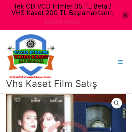
Tek CD VCD Filmler 35 TL Beta /
VHS Kaset 200 TL Başlamaktadır.
Learn more
İçeriğe
atla
Main
Menu
Vhs Kaset Film Satış