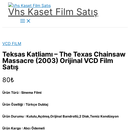
İçeriğe
Vhs Kaset Film Satış
atla
Main
Menu
VCD FILM
Teksas Katliamı – The Texas Chainsaw
Massacre (2003) Orijinal VCD Film
Satış
80
₺
Ürün Türü : Sinema Filmi
Ürün Özelliği : Türkçe Dublaj
Ürün Durumu : Kutulu,Açılmış,Orijinal Bandrollü,2 Disk,Temiz Kondüsyon
Ürün Kargo : Alıcı Ödemeli