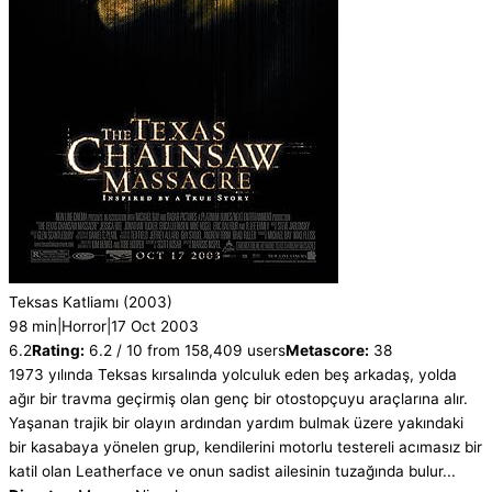
Teksas Katliamı
(2003)
98 min
|
Horror
|
17 Oct 2003
6.2
Rating:
6.2 / 10 from 158,409 users
Metascore:
38
1973 yılında Teksas kırsalında yolculuk eden beş arkadaş, yolda
ağır bir travma geçirmiş olan genç bir otostopçuyu araçlarına alır.
Yaşanan trajik bir olayın ardından yardım bulmak üzere yakındaki
bir kasabaya yönelen grup, kendilerini motorlu testereli acımasız bir
katil olan Leatherface ve onun sadist ailesinin tuzağında bulur...