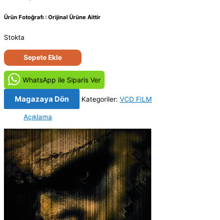
Ürün Fotoğrafı : Orijinal Ürüne Aittir
Stokta
Teksas
Sepete Ekle
Katliamı
-
WhatsApp ile Siparis Ver
The
Texas
Magazaya Dön
Kategoriler:
VCD FILM
Chainsaw
Açıklama
Massacre
(2003)
Orijinal
VCD
Film
Satış
adet