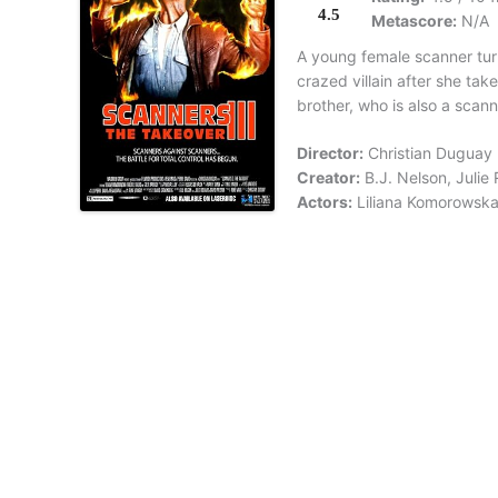
4.5
Metascore:
N/A
A young female scanner tur
crazed villain after she ta
brother, who is also a scann
Director:
Christian Duguay
Creator:
B.J. Nelson, Julie
Actors:
Liliana Komorowska,