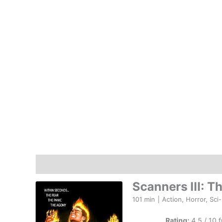
Açıklama
Scanners III: T
101 min
|
Action, Horror, Sci-
Rating:
4.5 / 10 