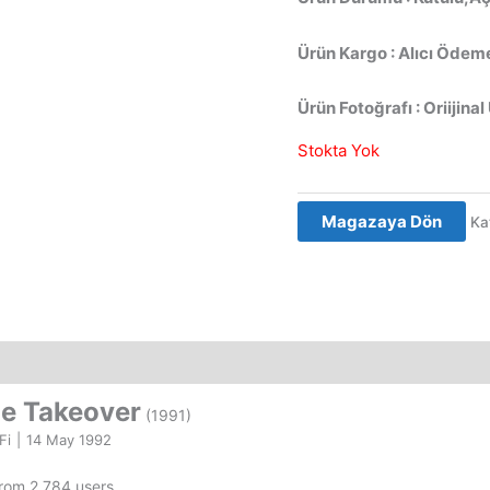
Ürün Kargo : Alıcı Ödeme
Ürün Fotoğrafı : Oriijinal
Stokta Yok
Magazaya Dön
Ka
he Takeover
(1991)
Fi
|
14 May 1992
from 2,784 users