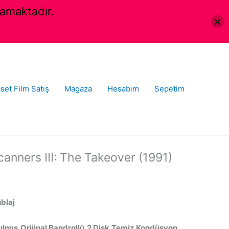
amaktadır.
set Film Satış
Magaza
Hesabım
Sepetim
Scanners III: The Takeover (1991)
ublaj
ılmış,Orijinal Bandrollü,2 Disk,Temiz Kondüsyon