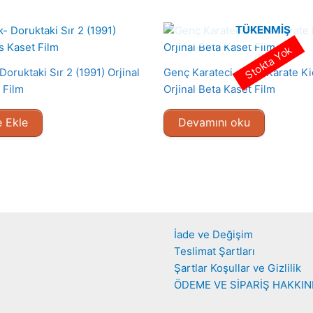
TÜKENMIŞ
Stokta Yok
oruktaki Sır 2 (1991) Orjinal
Genç Karateci – The Karate Ki
 Film
Orjinal Beta Kaset Film
 Ekle
Devamını oku
İade ve Değişim
Teslimat Şartları
Şartlar Koşullar ve Gizlilik
ÖDEME VE SİPARİŞ HAKKI