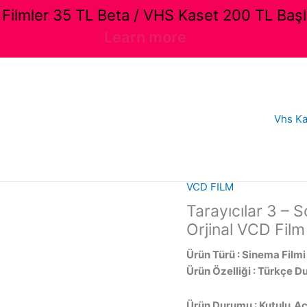
ilmler 35 TL Beta / VHS Kaset 200 TL Başl
Learn more
Vhs Ka
VCD FILM
Tarayıcılar 3 – 
Orjinal VCD Film
Ürün Türü : Sinema Filmi
Ürün Özelliği : Türkçe D
Ürün Durumu : Kutulu,Aç