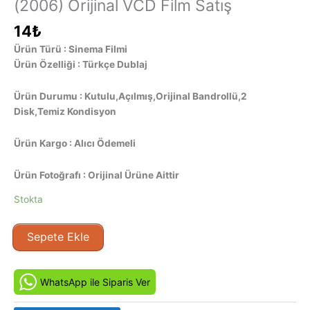
(2006) Orijinal VCD Film Satış
14
₺
Ürün Türü : Sinema Filmi
Ürün Özelliği : Türkçe Dublaj
Ürün Durumu : Kutulu,Açılmış,Orijinal Bandrollü,2
Disk,Temiz Kondisyon
Ürün Kargo : Alıcı Ödemeli
Ürün Fotoğrafı : Orijinal Ürüne Aittir
Stokta
Son
Sepete Ekle
Durak
3
-
WhatsApp ile Siparis Ver
Final
Destination