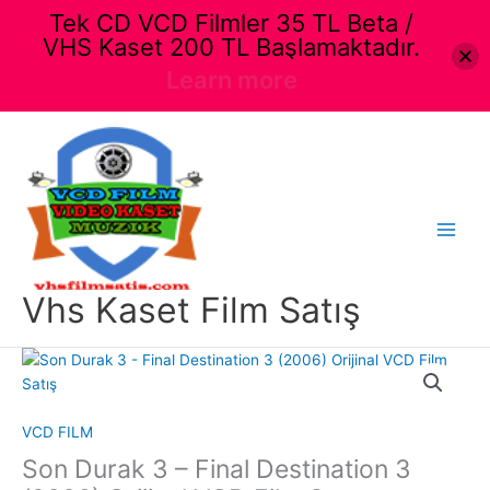
Tek CD VCD Filmler 35 TL Beta /
VHS Kaset 200 TL Başlamaktadır.
Learn more
İçeriğe
atla
Main
Menu
Vhs Kaset Film Satış
VCD FILM
Son Durak 3 – Final Destination 3