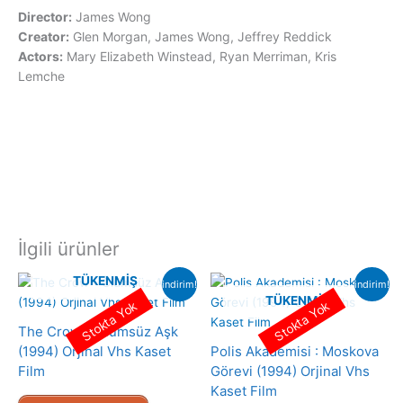
Director:
James Wong
Creator:
Glen Morgan, James Wong, Jeffrey Reddick
Actors:
Mary Elizabeth Winstead, Ryan Merriman, Kris
Lemche
İlgili ürünler
TÜKENMIŞ
indirim!
indirim!
TÜKENMIŞ
Stokta Yok
Stokta Yok
The Crow – Ölümsüz Aşk
(1994) Orjinal Vhs Kaset
Polis Akademisi : Moskova
Film
Görevi (1994) Orjinal Vhs
Kaset Film