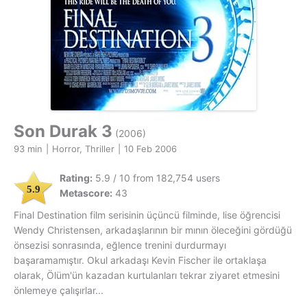
Son Durak 3
(2006)
93 min
|
Horror, Thriller
|
10 Feb 2006
Rating:
5.9 / 10 from 182,754 users
5.9
Metascore:
43
Final Destination film serisinin üçüncü filminde, lise öğrencisi
Wendy Christensen, arkadaşlarının bir mının öleceğini gördüğü
önsezisi sonrasında, eğlence trenini durdurmayı
başaramamıştır. Okul arkadaşı Kevin Fischer ile ortaklaşa
olarak, Ölüm'ün kazadan kurtulanları tekrar ziyaret etmesini
önlemeye çalışırlar...