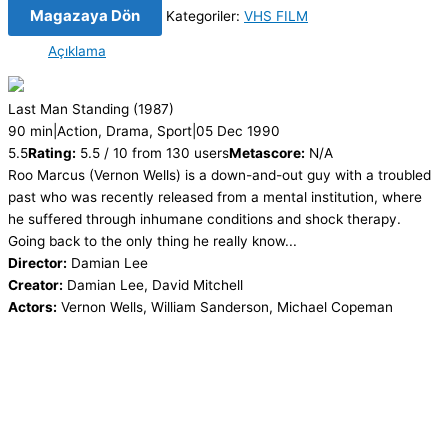
Magazaya Dön
Kategoriler:
VHS FILM
Açıklama
Last Man Standing
(1987)
90 min
|
Action, Drama, Sport
|
05 Dec 1990
5.5
Rating:
5.5 / 10 from 130 users
Metascore:
N/A
Roo Marcus (Vernon Wells) is a down-and-out guy with a troubled
past who was recently released from a mental institution, where
he suffered through inhumane conditions and shock therapy.
Going back to the only thing he really know...
Director:
Damian Lee
Creator:
Damian Lee, David Mitchell
Actors:
Vernon Wells, William Sanderson, Michael Copeman