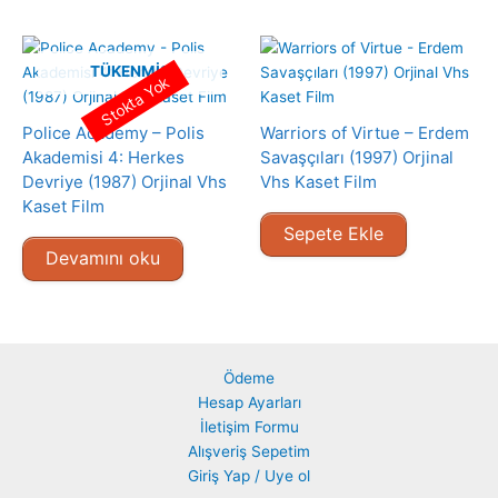
TÜKENMIŞ
Stokta Yok
Police Academy – Polis
Warriors of Virtue – Erdem
Akademisi 4: Herkes
Savaşçıları (1997) Orjinal
Devriye (1987) Orjinal Vhs
Vhs Kaset Film
Kaset Film
Sepete Ekle
Devamını oku
Ödeme
Hesap Ayarları
İletişim Formu
Alışveriş Sepetim
Giriş Yap / Uye ol