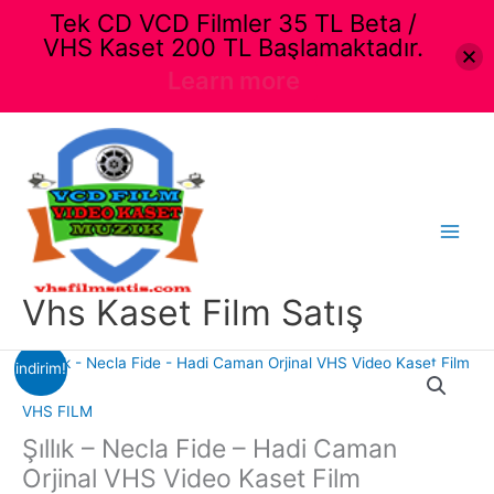
Tek CD VCD Filmler 35 TL Beta /
VHS Kaset 200 TL Başlamaktadır.
Learn more
İçeriğe
atla
Main
Menu
Vhs Kaset Film Satış
indirim!
VHS FILM
Şıllık – Necla Fide – Hadi Caman
Orjinal VHS Video Kaset Film