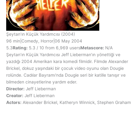
Şeytan'ın Küçük Yardımcısı
(2004)
96 min
|
Comedy, Horror
|
06 May 2004
5.3
Rating:
5.3 / 10 from 6,969 users
Metascore:
N/A
Şeytan'ın Küçük Yardımcısı Jeff Lieberman'ın yönettiği ve
yazdığı 2004 Amerikan kara komedi filmidir. Filmde Alexander
Brickel, dokuz yaşındaki bir çocuk video oyunu olan Dougie
rolünde. Cadılar Bayramı'nda Dougie seri bir katille tanışır ve
bilmeden cinayetlerine yardım eder.
Director:
Jeff Lieberman
Creator:
Jeff Lieberman
Actors:
Alexander Brickel, Katheryn Winnick, Stephen Graham