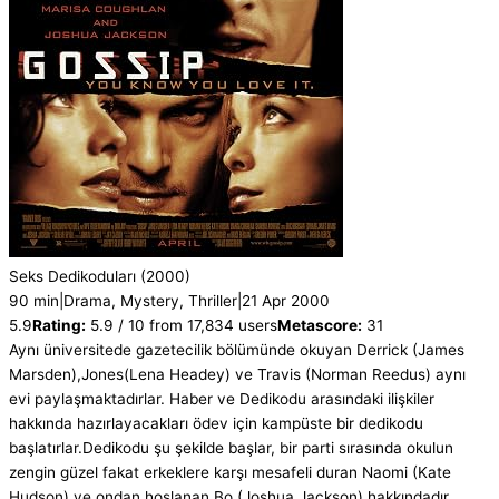
Seks Dedikoduları
(2000)
90 min
|
Drama, Mystery, Thriller
|
21 Apr 2000
5.9
Rating:
5.9 / 10 from 17,834 users
Metascore:
31
Aynı üniversitede gazetecilik bölümünde okuyan Derrick (James
Marsden),Jones(Lena Headey) ve Travis (Norman Reedus) aynı
evi paylaşmaktadırlar. Haber ve Dedikodu arasındaki ilişkiler
hakkında hazırlayacakları ödev için kampüste bir dedikodu
başlatırlar.Dedikodu şu şekilde başlar, bir parti sırasında okulun
zengin güzel fakat erkeklere karşı mesafeli duran Naomi (Kate
Hudson) ve ondan hoşlanan Bo (Joshua Jackson) hakkındadır...