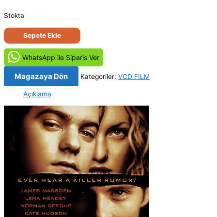
Stokta
Seks
Sepete Ekle
Dedikoduları
-
WhatsApp ile Siparis Ver
Gossip
(2000)
Magazaya Dön
Kategoriler:
VCD FILM
Orijinal
Açıklama
VCD
Film
Satış
adet