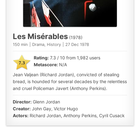
Les Misérables
(1978)
150 min
|
Drama, History
|
27 Dec 1978
Rating:
7.3 / 10 from 1,982 users
7.3
Metascore:
N/A
Jean Valjean (Richard Jordan), convicted of stealing
bread, is hounded for several decades by the relentless
and cruel Policeman Javert (Anthony Perkins).
Director:
Glenn Jordan
Creator:
John Gay, Victor Hugo
Actors:
Richard Jordan, Anthony Perkins, Cyril Cusack