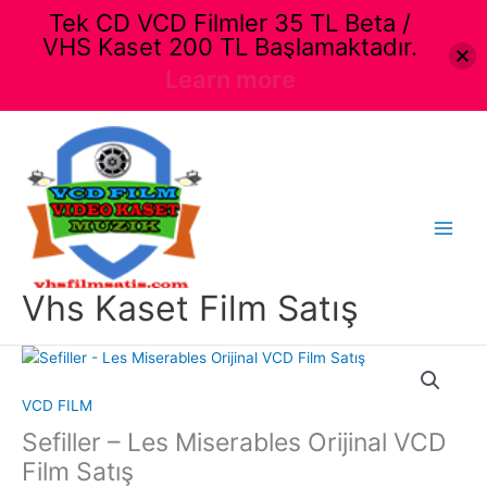
Tek CD VCD Filmler 35 TL Beta /
VHS Kaset 200 TL Başlamaktadır.
Learn more
İçeriğe
atla
Main
Menu
Vhs Kaset Film Satış
VCD FILM
Sefiller – Les Miserables Orijinal VCD
Film Satış