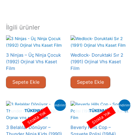
İlgili ürünler
3 Ninjas – Üç Ninja Çocuk
Wedlock- Doruktaki Sır 2
(1992) Orjinal Vhs Kaset
(1991) Orjinal Vhs Kaset
Film
Film
Sepete Ekle
Sepete Ekle
indirim!
indirim!
TÜKENMIŞ
TÜKENMIŞ
Stokta Yok
Stokta Yok
3 Belalılar Dönüyor –
Beverly Hills Cop –
Thunder Ninja Kids (1990)
Sosyete Polisi (1984)