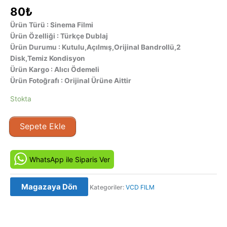
80
₺
Ürün Türü : Sinema Filmi
Ürün Özelliği : Türkçe Dublaj
Ürün Durumu : Kutulu,Açılmış,Orijinal Bandrollü,2
Disk,Temiz Kondisyon
Ürün Kargo : Alıcı Ödemeli
Ürün Fotoğrafı : Orijinal Ürüne Aittir
Stokta
Sefiller
Sepete Ekle
-
Les
Miserables
WhatsApp ile Siparis Ver
Orijinal
VCD
Magazaya Dön
Kategoriler:
VCD FILM
Film
Satış
adet