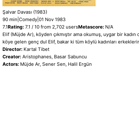
Şalvar Davası
(1983)
90 min
|
Comedy
|
01 Nov 1983
7.1
Rating:
7.1 / 10 from 2,702 users
Metascore:
N/A
Elif (Müjde Ar), köyden çıkmıştır ama okumuş, uygar bir kadın
köye gelen genç dul Elif, bakar ki tüm köylü kadınları erkekleri
Director:
Kartal Tibet
Creator:
Aristophanes, Basar Sabuncu
Actors:
Müjde Ar, Sener Sen, Halil Ergün