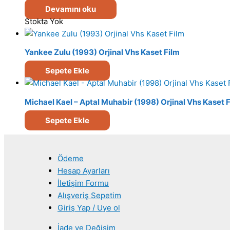
Devamını oku
Stokta Yok
Yankee Zulu (1993) Orjinal Vhs Kaset Film
Sepete Ekle
Michael Kael – Aptal Muhabir (1998) Orjinal Vhs Kaset 
Sepete Ekle
Ödeme
Hesap Ayarları
İletişim Formu
Alışveriş Sepetim
Giriş Yap / Uye ol
İade ve Değişim