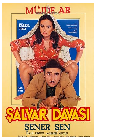
Film
adet