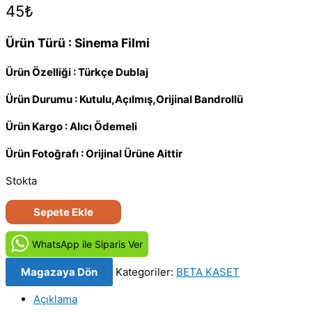
45
₺
Ürün Türü : Sinema Filmi
Ürün Özelliği : Türkçe Dublaj
Ürün Durumu : Kutulu,Açılmış,Orijinal Bandrollü
Ürün Kargo : Alıcı Ödemeli
Ürün Fotoğrafı : Orijinal Ürüne Aittir
Stokta
Şalvar
Sepete Ekle
Davası
(1983)
WhatsApp ile Siparis Ver
Orjinal
Magazaya Dön
Kategoriler:
BETA KASET
BETA
Video
Açıklama
Kaset