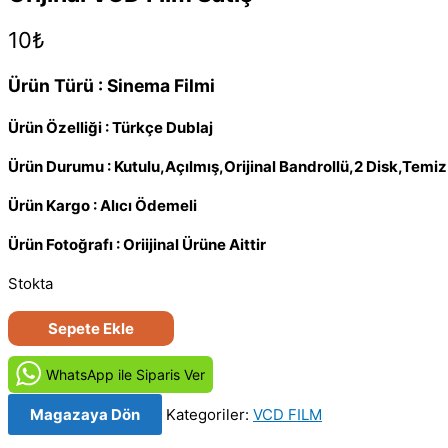
10
₺
Ürün Türü : Sinema Filmi
Ürün Özelliği : Türkçe Dublaj
Ürün Durumu : Kutulu,Açılmış,Orijinal Bandrollü,2 Disk,Tem
Ürün Kargo : Alıcı Ödemeli
Ürün Fotoğrafı : Oriijinal Ürüne Aittir
Stokta
Salak
Sepete Ekle
ile
Avanak
WhatsApp ile Siparis Ver
-
Magazaya Dön
Kategoriler:
VCD FILM
Dumb
and