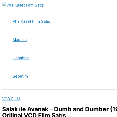
İçeriğe
atla
Vhs Kaset Film Satış
Magaza
Hesabım
Sepetim
VCD FILM
Salak ile Avanak – Dumb and Dumber (
Orijinal VCD Film Satış