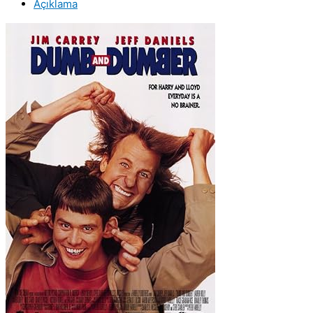
Açıklama
Dumber
(1994)
Orijinal
VCD
Film
Satış
adet