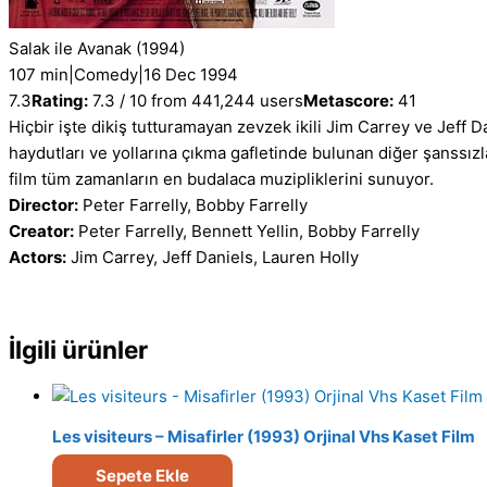
Salak ile Avanak
(1994)
107 min
|
Comedy
|
16 Dec 1994
7.3
Rating:
7.3 / 10 from 441,244 users
Metascore:
41
Hiçbir işte dikiş tutturamayan zevzek ikili Jim Carrey ve Jeff D
haydutları ve yollarına çıkma gafletinde bulunan diğer şanssızlar
film tüm zamanların en budalaca muzipliklerini sunuyor.
Director:
Peter Farrelly, Bobby Farrelly
Creator:
Peter Farrelly, Bennett Yellin, Bobby Farrelly
Actors:
Jim Carrey, Jeff Daniels, Lauren Holly
İlgili ürünler
Les visiteurs – Misafirler (1993) Orjinal Vhs Kaset Film
Sepete Ekle