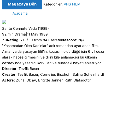
Magazaya Dön
Kategoriler:
VHS FILM
Açıklama
Sahte Cennete Veda
(1989)
92 min
|
Drama
|
11 May 1989
7.0
Rating:
7.0 / 10 from 84 users
Metascore:
N/A
"Yaşamadan Ölen Kadınlar" adlı romandan uyarlanan film,
Almanya'da yasayan Elif'in, kocasını öldürdüğü için 6 yıl ceza
alarak hapse girmesini ve dilini bile anlamadığı bu ülkenin
cezaevinde yasadığı korkuları ve buradaki hayatı anlatılıyor..
Director:
Tevfik Baser
Creator:
Tevfik Baser, Cornelius Bischoff, Saliha Scheinhardt
Actors:
Zuhal Olcay, Brigitte Janner, Ruth Olafsdottir