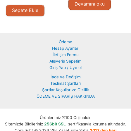
Devamını oku
Sepete Ekle
Ödeme
Hesap Ayarları
İletişim Formu
Alışveriş Sepetim
Giriş Yap / Uye ol
İade ve Değişim
Teslimat Şartları
Şartlar Koşullar ve Gizlilik
ÖDEME VE SİPARİŞ HAKKINDA
Ürünlerimiz %100 Orijinaldir.
Sitemizde Bilgileriniz
256bit SSL
sertifikasıyla koruma altındadır.
Copyright © 2026 Vhs Kaset Film Satış
2017 den beri