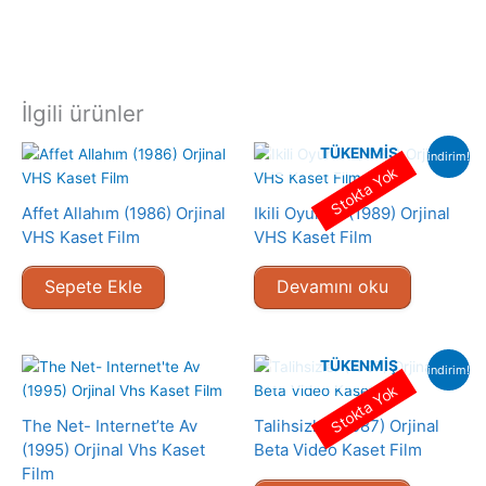
İlgili ürünler
TÜKENMIŞ
indirim!
Stokta Yok
Affet Allahım (1986) Orjinal
Ikili Oyunlar (1989) Orjinal
VHS Kaset Film
VHS Kaset Film
Sepete Ekle
Devamını oku
TÜKENMIŞ
indirim!
Stokta Yok
The Net- Internet’te Av
Talihsizler (1987) Orjinal
(1995) Orjinal Vhs Kaset
Beta Video Kaset Film
Film