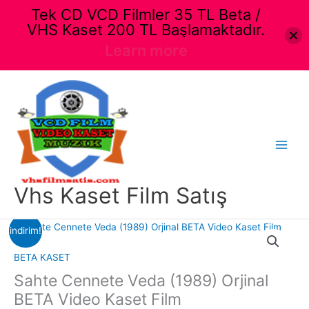
Tek CD VCD Filmler 35 TL Beta /
VHS Kaset 200 TL Başlamaktadır.
Learn more
İçeriğe
atla
Main
Menu
Vhs Kaset Film Satış
indirim!
BETA KASET
Sahte Cennete Veda (1989) Orjinal
BETA Video Kaset Film