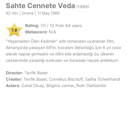
Sahte Cennete Veda
(1989)
92 min
|
Drama
|
11 May 1989
Rating:
7.0 / 10 from 84 users
7.0
Metascore:
N/A
"Yaşamadan Ölen Kadınlar" adlı romandan uyarlanan film,
Almanya'da yasayan Elif'in, kocasını öldürdüğü için 6 yıl ceza
alarak hapse girmesini ve dilini bile anlamadığı bu ülkenin
cezaevinde yasadığı korkuları ve buradaki hayatı anlatılıyor..
Director:
Tevfik Baser
Creator:
Tevfik Baser, Cornelius Bischoff, Saliha Scheinhardt
Actors:
Zuhal Olcay, Brigitte Janner, Ruth Olafsdottir