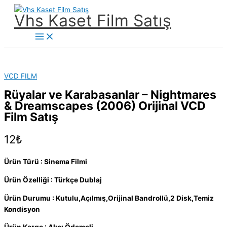
İçeriğe
Vhs Kaset Film Satış
atla
Main
Menu
VCD FILM
Rüyalar ve Karabasanlar – Nightmares
& Dreamscapes (2006) Orijinal VCD
Film Satış
12
₺
Ürün Türü : Sinema Filmi
Ürün Özelliği : Türkçe Dublaj
Ürün Durumu : Kutulu,Açılmış,Orijinal Bandrollü,2 Disk,Temiz
Kondisyon