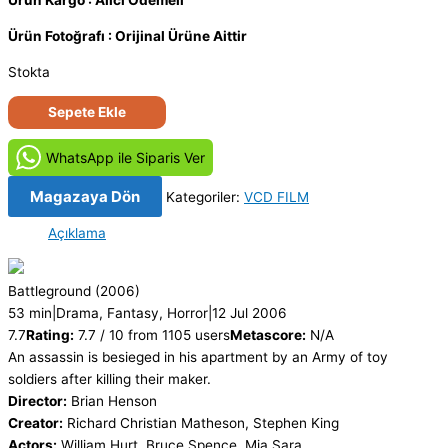
Ürün Kargo : Alıcı Ödemeli
Ürün Fotoğrafı : Orijinal Ürüne Aittir
Stokta
Rüyalar
Sepete Ekle
ve
Karabasanlar
WhatsApp ile Siparis Ver
-
Nightmares
Magazaya Dön
Kategoriler:
VCD FILM
&
Açıklama
Dreamscapes
(2006)
Orijinal
Battleground
(2006)
VCD
53 min
|
Drama, Fantasy, Horror
|
12 Jul 2006
Film
7.7
Rating:
7.7 / 10 from 1105 users
Metascore:
N/A
Satış
An assassin is besieged in his apartment by an Army of toy
adet
soldiers after killing their maker.
Director:
Brian Henson
Creator:
Richard Christian Matheson, Stephen King
Actors:
William Hurt, Bruce Spence, Mia Sara