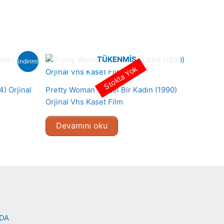
TÜKENMIŞ
indirim!
Stokta Yok
) Orjinal
Pretty Woman – Özel Bir Kadın (1990)
Orjinal Vhs Kaset Film
Devamını oku
NDA