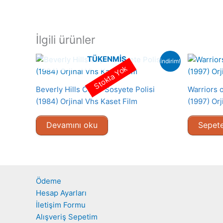
İlgili ürünler
TÜKENMIŞ
indirim!
Stokta Yok
Beverly Hills Cop – Sosyete Polisi
Warriors o
(1984) Orjinal Vhs Kaset Film
(1997) Orj
Devamını oku
Sepete
Ödeme
Hesap Ayarları
İletişim Formu
Alışveriş Sepetim