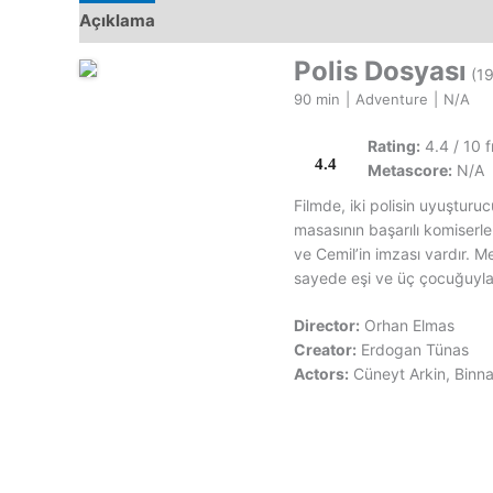
Açıklama
Polis Dosyası
(19
90 min
|
Adventure
|
N/A
Rating:
4.4 / 10 
4.4
Metascore:
N/A
Filmde, iki polisin uyuşturuc
masasının başarılı komiserl
ve Cemil’in imzası vardır. M
sayede eşi ve üç çocuğuyla i
Director:
Orhan Elmas
Creator:
Erdogan Tünas
Actors:
Cüneyt Arkin, Binna