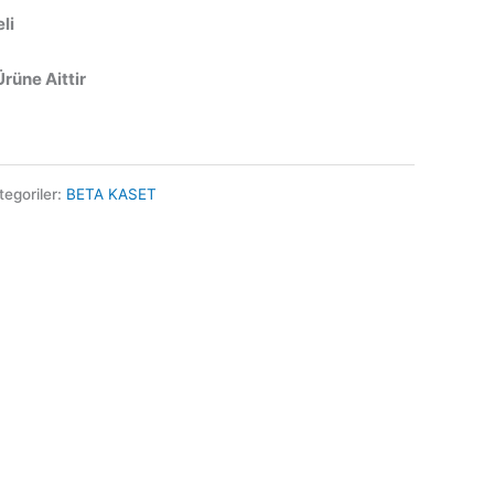
li
Ürüne Aittir
tegoriler:
BETA KASET