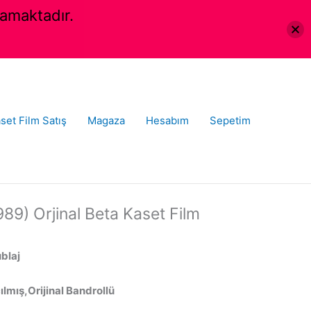
amaktadır.
set Film Satış
Magaza
Hesabım
Sepetim
989) Orjinal Beta Kaset Film
ublaj
lmış,Orijinal Bandrollü