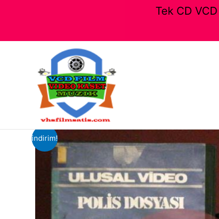
Tek CD VCD F
İçeriğe
atla
indirim!