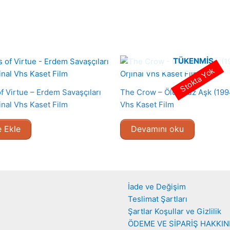
TÜKENMIŞ
Stokta Yok
f Virtue – Erdem Savaşçıları
The Crow – Ölümsüz Aşk (1994
inal Vhs Kaset Film
Vhs Kaset Film
 Ekle
Devamını oku
İade ve Değişim
Teslimat Şartları
Şartlar Koşullar ve Gizlilik
ÖDEME VE SİPARİŞ HAKKI