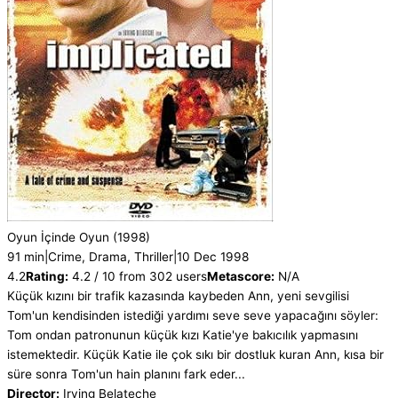
Oyun İçinde Oyun
(1998)
91 min
|
Crime, Drama, Thriller
|
10 Dec 1998
4.2
Rating:
4.2 / 10 from 302 users
Metascore:
N/A
Küçük kızını bir trafik kazasında kaybeden Ann, yeni sevgilisi
Tom'un kendisinden istediği yardımı seve seve yapacağını söyler:
Tom ondan patronunun küçük kızı Katie'ye bakıcılık yapmasını
istemektedir. Küçük Katie ile çok sıkı bir dostluk kuran Ann, kısa bir
süre sonra Tom'un hain planını fark eder...
Director:
Irving Belateche