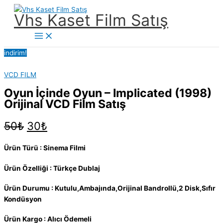
İçeriğe
Vhs Kaset Film Satış
atla
Main
Menu
indirim!
VCD FILM
Oyun İçinde Oyun – Implicated (1998)
Orijinal VCD Film Satış
Orijinal
Şu
50
₺
30
₺
fiyat:
andaki
50₺.
fiyat:
Ürün Türü : Sinema Filmi
30₺.
Ürün Özelliği : Türkçe Dublaj
Ürün Durumu : Kutulu,Ambajında,Orijinal Bandrollü,2 Disk,Sıfır
Kondüsyon
Ürün Kargo : Alıcı Ödemeli