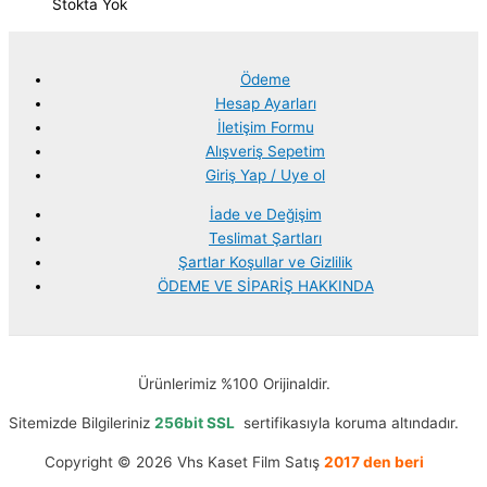
Stokta Yok
Ödeme
Hesap Ayarları
İletişim Formu
Alışveriş Sepetim
Giriş Yap / Uye ol
İade ve Değişim
Teslimat Şartları
Şartlar Koşullar ve Gizlilik
ÖDEME VE SİPARİŞ HAKKINDA
Ürünlerimiz %100 Orijinaldir.
Sitemizde Bilgileriniz
256bit SSL
sertifikasıyla koruma altındadır.
Copyright © 2026 Vhs Kaset Film Satış
2017 den beri