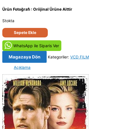
Ürün Fotoğrafı : Oriijinal Ürüne Aittir
Stokta
Oyun
Sepete Ekle
İçinde
Oyun
WhatsApp ile Siparis Ver
-
Implicated
Magazaya Dön
Kategoriler:
VCD FILM
(1998)
Açıklama
Orijinal
VCD
Film
Satış
adet