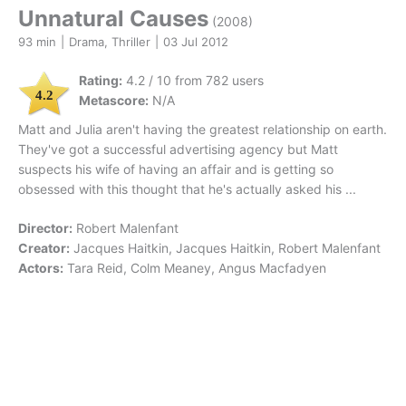
Unnatural Causes
(2008)
93 min
|
Drama, Thriller
|
03 Jul 2012
Rating:
4.2 / 10 from 782 users
4.2
Metascore:
N/A
Matt and Julia aren't having the greatest relationship on earth.
They've got a successful advertising agency but Matt
suspects his wife of having an affair and is getting so
obsessed with this thought that he's actually asked his ...
Director:
Robert Malenfant
Creator:
Jacques Haitkin, Jacques Haitkin, Robert Malenfant
Actors:
Tara Reid, Colm Meaney, Angus Macfadyen