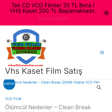
Tek CD VCD Filmler 35 TL Beta /
VHS Kaset 200 TL Başlamaktadır.
Learn more
İçeriğe
atla
Main
Menu
Vhs Kaset Film Satış
indirim!
VCD FILM
Ölümcül Nedenler – Clean Break