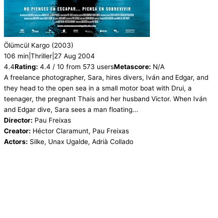
Ölümcül Kargo
(2003)
106 min
|
Thriller
|
27 Aug 2004
4.4
Rating:
4.4 / 10 from 573 users
Metascore:
N/A
A freelance photographer, Sara, hires divers, Iván and Edgar, and
they head to the open sea in a small motor boat with Drui, a
teenager, the pregnant Thais and her husband Victor. When Iván
and Edgar dive, Sara sees a man floating...
Director:
Pau Freixas
Creator:
Héctor Claramunt, Pau Freixas
Actors:
Silke, Unax Ugalde, Adrià Collado