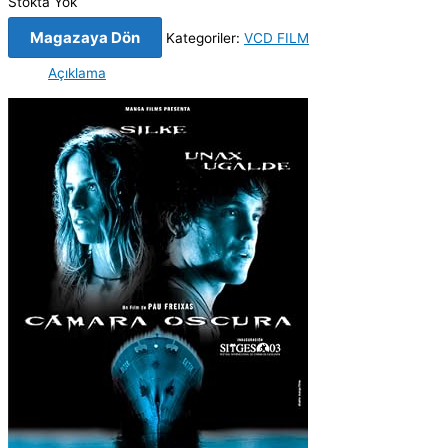
Stokta Yok
Magazaya Dön
Kategoriler:
VCD FILM
Açıklama