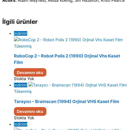
Actors:
Adam Mayfield, Alissa Koenig, Jim Hazelton, Kristi Pearce
İlgili ürünler
indirim!
Tükenmiş
RoboCop 2 – Robot Polis 2 (1990) Orjinal Vhs Kaset
Film
Devamını oku
Stokta Yok
indirim!
Tükenmiş
Tarayıcı – Brainscan (1994) Orjinal VHS Kaset Film
Devamını oku
Stokta Yok
indirim!