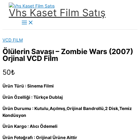
İçeriğe
Vhs Kaset Film Satış
atla
Main
Menu
VCD FILM
Ölülerin Savaşı – Zombie Wars (2007)
Orjinal VCD Film
50
₺
Ürün Türü : Sinema Filmi
Ürün Özelliği : Türkçe Dublaj
Ürün Durumu : Kutulu,Açılmış,Orijinal Bandrollü,2 Disk,Temiz
Kondüsyon
Ürün Kargo : Alıcı Ödemeli
Ürün Fotoğrafı : Orijinal Ürüne Aittir