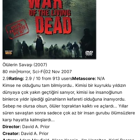
Ölülerin Savaşı
(2007)
80 min
|
Horror, Sci-Fi
|
02 Nov 2007
2.9
Rating:
2.9 / 10 from 913 users
Metascore:
N/A
Kimse ne olduğunu tam bilmiyordu.. Kimisi bir kuyruklu yıldızın
dünyaya çok yakın geçtiğini sanıyor, kimisi ise insanoğlunun
binlerce yıldır işlediği günahların kefareti olduğuna inanıyordu.
Sebep ne olursa olsun, ölüler topraktan kalktı ve açlardı... Yıllar
süren savaştan sonra sadece çok az bir insan gurubu ölümsüzlere
karşı hayatta kalmışlardı...
Director:
David A. Prior
Creator:
David A. Prior