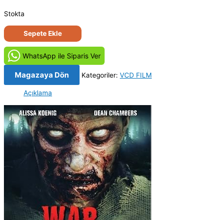
Stokta
Ölülerin
Sepete Ekle
Savaşı
-
WhatsApp ile Siparis Ver
Zombie
Wars
Magazaya Dön
Kategoriler:
VCD FILM
(2007)
Açıklama
Orjinal
VCD
Film
adet