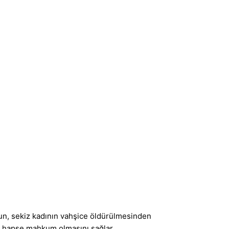
nun, sekiz kadının vahşice öldürülmesinden
 hapse mahkum olmasını sağlar...