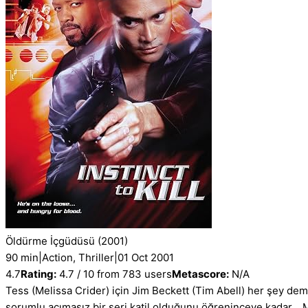
Öldürme İçgüdüsü
(2001)
90 min
|
Action, Thriller
|
01 Oct 2001
4.7
Rating:
4.7 / 10 from 783 users
Metascore:
N/A
Tess (Melissa Crider) için Jim Beckett (Tim Abell) her şey de
sorumlu acımasız bir seri katil olduğunu öğreninceye kadar..