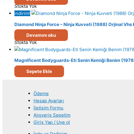
Stokta Yok
indirim!
Diamond Ninja Force – Ninja Kuvveti (1988) Orjinal Vhs 
Devamını oku
Stokta Yok
Magnificent Bodyguards-Eti Senin Kemiği Benim (1978)
Sepete Ekle
Ödeme
Hesap Ayarları
İletişim Formu
Alışveriş Sepetim
Giriş Yap / Uye ol
İade ve Değişim