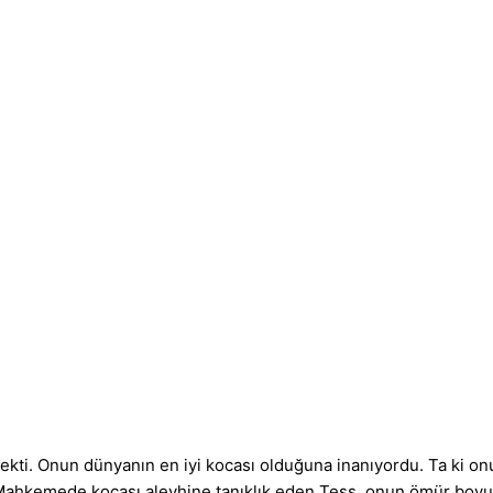
mekti. Onun dünyanın en iyi kocası olduğuna inanıyordu. Ta ki o
. Mahkemede kocası aleyhine tanıklık eden Tess, onun ömür boyu