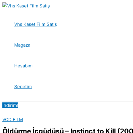
İçeriğe
atla
Vhs Kaset Film Satış
Magaza
Hesabım
Sepetim
indirim!
VCD FILM
Öldürme İçgüdüsü – Instinct to Kill (2001