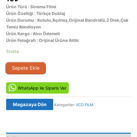
Ürün Türü : Sinema Filmi
Ürün Özelliği : Türkçe Dublaj
Ürün Durumu : Kutulu,Açılmış,Orijinal Bandrollü,2 Disk,Çok
Temiz Kondisyon
Ürün Kargo : Alıcı Ödemeli
Ürün Fotoğrafı : Orijinal Ürüne Aittir
Stokta
Öldür
Sepete Ekle
Beni
(2008)
Orijinal
WhatsApp ile Siparis Ver
VCD
adet
Magazaya Dön
Kategoriler:
VCD FILM