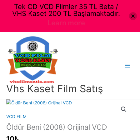
Tek CD VCD Filmler 35 TL Beta /
VHS Kaset 200 TL Başlamaktadır.
Learn more
İçeriğe
atla
Main
Menu
Vhs Kaset Film Satış
VCD FILM
Öldür Beni (2008) Orijinal VCD
10
₺