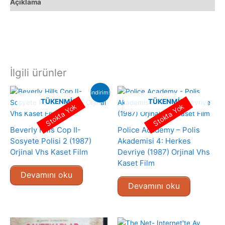
Açıklama
İlgili ürünler
indirim!
TÜKENMIŞ
TÜKENMIŞ
Stokta Yok
Stokta Yok
Beverly Hills Cop II-
Police Academy – Polis
Sosyete Polisi 2 (1987)
Akademisi 4: Herkes
Orjinal Vhs Kaset Film
Devriye (1987) Orjinal Vhs
Kaset Film
Devamını oku
Devamını oku