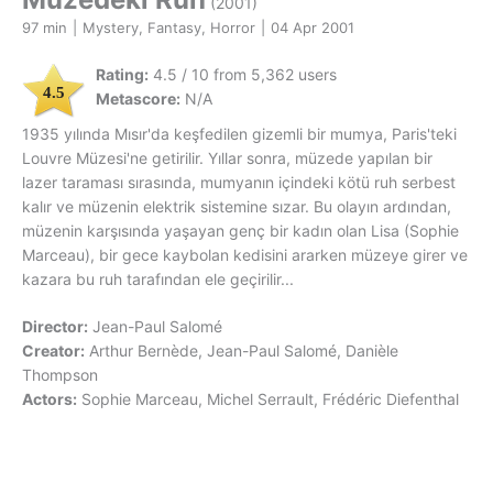
(2001)
97 min
|
Mystery, Fantasy, Horror
|
04 Apr 2001
Rating:
4.5 / 10 from 5,362 users
4.5
Metascore:
N/A
1935 yılında Mısır'da keşfedilen gizemli bir mumya, Paris'teki
Louvre Müzesi'ne getirilir. Yıllar sonra, müzede yapılan bir
lazer taraması sırasında, mumyanın içindeki kötü ruh serbest
kalır ve müzenin elektrik sistemine sızar. Bu olayın ardından,
müzenin karşısında yaşayan genç bir kadın olan Lisa (Sophie
Marceau), bir gece kaybolan kedisini ararken müzeye girer ve
kazara bu ruh tarafından ele geçirilir...
Director:
Jean-Paul Salomé
Creator:
Arthur Bernède, Jean-Paul Salomé, Danièle
Thompson
Actors:
Sophie Marceau, Michel Serrault, Frédéric Diefenthal