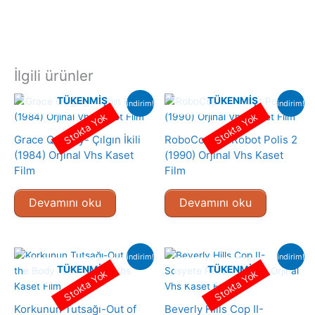
İlgili ürünler
TÜKENMIŞ
TÜKENMIŞ
indirim!
indirim!
Stokta Yok
Stokta Yok
Grace Quigley- Çılgın İkili
RoboCop 2 – Robot Polis 2
(1984) Orjinal Vhs Kaset
(1990) Orjinal Vhs Kaset
Film
Film
Devamını oku
Devamını oku
indirim!
indirim!
TÜKENMIŞ
TÜKENMIŞ
Stokta Yok
Stokta Yok
Korkunun Tutsağı-Out of
Beverly Hills Cop II-