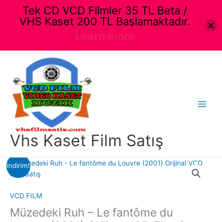
Tek CD VCD Filmler 35 TL Beta /
VHS Kaset 200 TL Başlamaktadır.
Learn more
İçeriğe
atla
Main
Menu
Vhs Kaset Film Satış
indirim!
VCD FILM
Müzedeki Ruh – Le fantôme du