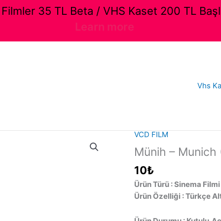
ilmler 35 TL Beta / VHS Kaset 200 TL Başl
Learn more
Vhs Ka
VCD FILM
Münih – Munich (
10
₺
Ürün Türü : Sinema Filmi
Ürün Özelliği : Türkçe Al
Ürün Durumu : Kutulu,Aç