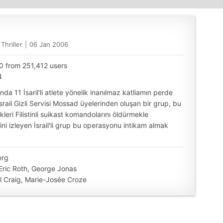
Thriller
|
06 Jan 2006
10 from 251,412 users
4
nda 11 İsaril'li atlete yönelik inanılmaz katliamın perde
İsrail Gizli Servisi Mossad üyelerinden oluşan bir grup, bu
kleri Filistinli suikast komandolarını öldürmekle
erini izleyen İsrail'li grup bu operasyonu intikam almak
erg
Eric Roth, George Jonas
el Craig, Marie-Josée Croze