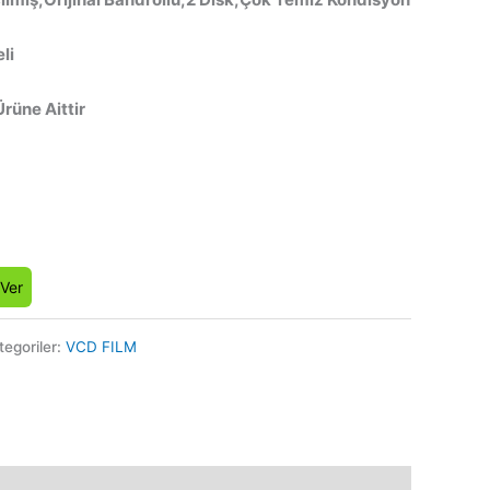
li
Ürüne Aittir
 Ver
tegoriler:
VCD FILM