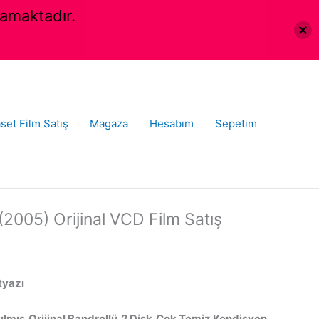
amaktadır.
set Film Satış
Magaza
Hesabım
Sepetim
2005) Orijinal VCD Film Satış
tyazı
ılmış,Orijinal Bandrollü,2 Disk,Çok Temiz Kondisyon