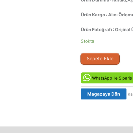
Ürün Kargo : Alıcı Ödeme
Ürün Fotoğrafı : Orijinal 
Stokta
Münih
Sepete Ekle
-
Munich
(2005)
WhatsApp ile Siparis
Orijinal
VCD
Magazaya Dön
Ka
Film
Satış
adet