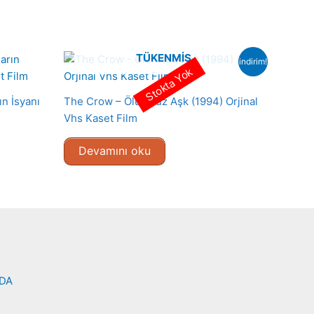
TÜKENMIŞ
indirim!
Stokta Yok
n İsyanı
The Crow – Ölümsüz Aşk (1994) Orjinal
Vhs Kaset Film
Devamını oku
NDA