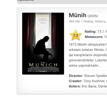
Münih
(2005)
164 min
|
Drama, History, 
Rating:
7.5 / 
7.5
Metascore:
7
1972 Münih olimpiyatlar'ı
arkasını anlatan filmde, 
işe karıştıklarını düşündü
görevlendirilirler. Liderl
adına yapmaktadır...
Director:
Steven Spielb
Creator:
Tony Kushner, 
Actors:
Eric Bana, Dani