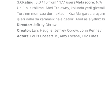
3.0
Rating:
3.0 / 10 from 1,177 users
Metascore:
N/A
Ünlü Mısırbilimci Abel Trelawny, kolunda yedi gizeml
Tera'nın mumyası durmaktadır. Kızı Margaret, araştırm
işleri daha da karmaşık hale getirir: Abel asla yalnız 
Director:
Jeffrey Obrow
Creator:
Lars Hauglie, Jeffrey Obrow, John Penney
Actors:
Louis Gossett Jr., Amy Locane, Eric Lutes