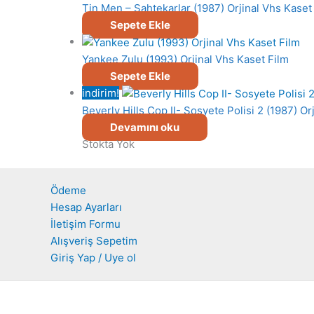
Tin Men – Sahtekarlar (1987) Orjinal Vhs Kaset
Sepete Ekle
Yankee Zulu (1993) Orjinal Vhs Kaset Film
Sepete Ekle
indirim!
Beverly Hills Cop II- Sosyete Polisi 2 (1987) Or
Devamını oku
Stokta Yok
Ödeme
Hesap Ayarları
İletişim Formu
Alışveriş Sepetim
Giriş Yap / Uye ol