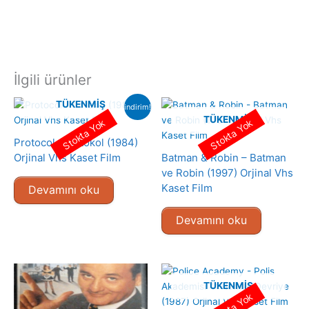
İlgili ürünler
TÜKENMIŞ
indirim!
TÜKENMIŞ
Stokta Yok
Stokta Yok
Protocol- Protokol (1984)
Orjinal Vhs Kaset Film
Batman & Robin – Batman
ve Robin (1997) Orjinal Vhs
Kaset Film
Devamını oku
Devamını oku
TÜKENMIŞ
Stokta Yok