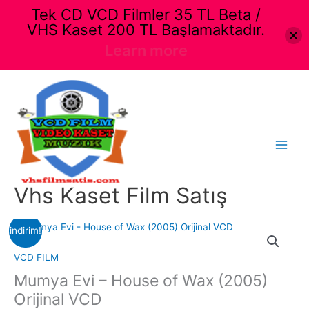
Tek CD VCD Filmler 35 TL Beta /
VHS Kaset 200 TL Başlamaktadır.
Learn more
İçeriğe
atla
Main
Menu
Vhs Kaset Film Satış
indirim!
VCD FILM
Mumya Evi – House of Wax (2005)
Orijinal VCD