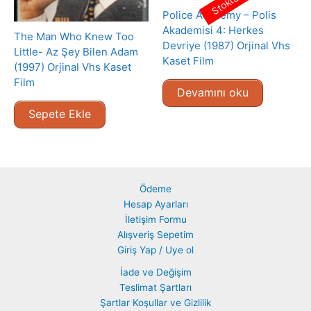
Police Academy – Polis
Akademisi 4: Herkes
The Man Who Knew Too
Devriye (1987) Orjinal Vhs
Little- Az Şey Bilen Adam
Kaset Film
(1997) Orjinal Vhs Kaset
Film
Devamını oku
Sepete Ekle
Ödeme
Hesap Ayarları
İletişim Formu
Alışveriş Sepetim
Giriş Yap / Uye ol
İade ve Değişim
Teslimat Şartları
Şartlar Koşullar ve Gizlilik