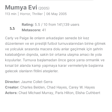
Mumya Evi
(2005)
113 min
|
Horror, Thriller
|
06 May 2005
Rating:
5.5 / 10 from 141,139 users
5.5
Metascore:
41
Carly ve Paige ile onların arkadaşları senede bir kez
düzenlenen ve en prestijli futbol turnuvalarından birine gitmek
ve yolculuk sırasında macera dolu anlar geçirmek için şehrin
kalabalığının dışında, sakin bir ortama ulaşma amacı ile yola
koyulurlar. Turnuva başlamadan önce gece yarısı ormanlık ve
kırsal bir alanda kamp yapmaya karar vermeleriyle başlarına
gelecek olanların fitilini ateşlerler.
Director:
Jaume Collet-Serra
Creator:
Charles Belden, Chad Hayes, Carey W. Hayes
Actors:
Chad Michael Murray, Paris Hilton, Elisha Cuthbert