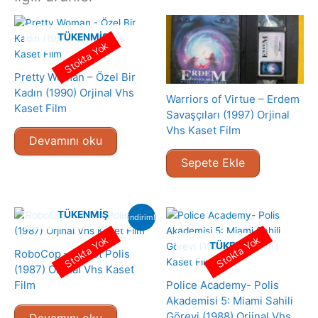
TÜKENMIŞ
Stokta Yok
Pretty Woman – Özel Bir
Kadın (1990) Orjinal Vhs
Warriors of Virtue – Erdem
Kaset Film
Savaşçıları (1997) Orjinal
Vhs Kaset Film
Devamını oku
Sepete Ekle
TÜKENMIŞ
indirim!
Stokta Yok
Stokta Yok
TÜKENMIŞ
RoboCop – Robot Polis
(1987) Orjinal Vhs Kaset
Film
Police Academy- Polis
Akademisi 5: Miami Sahili
Görevi (1988) Orjinal Vhs
Devamını oku