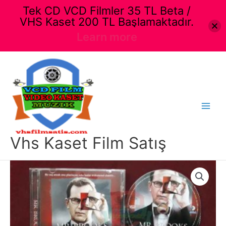
Tek CD VCD Filmler 35 TL Beta /
VHS Kaset 200 TL Başlamaktadır.
Learn more
İçeriğe
atla
Main
Menu
Vhs Kaset Film Satış