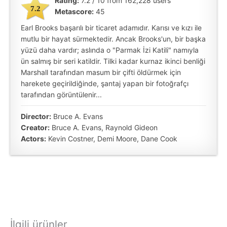
Rating:
7.2 / 10 from 162,228 users
7.2
Metascore:
45
Earl Brooks başarılı bir ticaret adamıdır. Karısı ve kızı ile
mutlu bir hayat sürmektedir. Ancak Brooks'un, bir başka
yüzü daha vardır; aslında o "Parmak İzi Katili" namıyla
ün salmış bir seri katildir. Tilki kadar kurnaz ikinci benliği
Marshall tarafından masum bir çifti öldürmek için
harekete geçirildiğinde, şantaj yapan bir fotoğrafçı
tarafından görüntülenir...
Director:
Bruce A. Evans
Creator:
Bruce A. Evans, Raynold Gideon
Actors:
Kevin Costner, Demi Moore, Dane Cook
İlgili ürünler