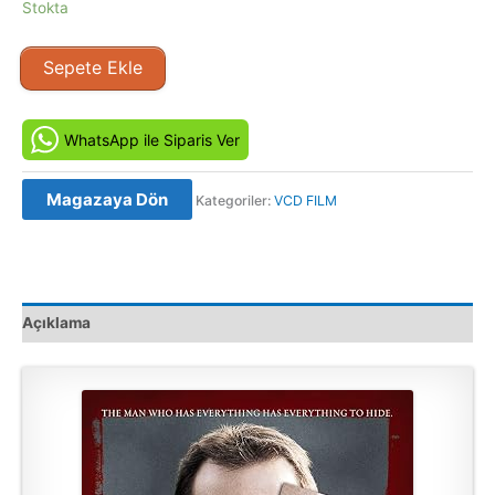
Stokta
Mr.
Sepete Ekle
Brooks
(2007)
Orijinal
WhatsApp ile Siparis Ver
VCD
Film
Magazaya Dön
Kategoriler:
VCD FILM
Satış
adet
Açıklama