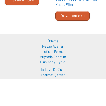
Kaset Film
Devamını oku
Ödeme
Hesap Ayarları
İletişim Formu
Alışveriş Sepetim
Giriş Yap / Uye ol
İade ve Değişim
Teslimat Şartları
Şartlar Koşullar ve Gizlilik
ÖDEME VE SİPARİŞ HAKKINDA
Ürünlerimiz %100 Orijinaldir.