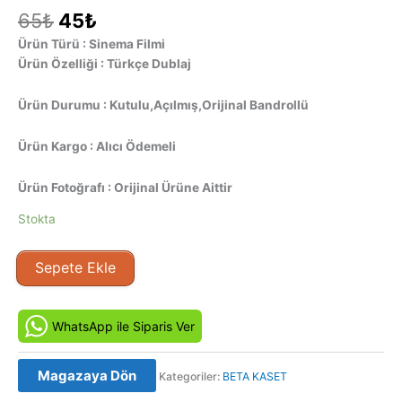
Orijinal
Şu
65
₺
45
₺
fiyat:
andaki
Ürün Türü : Sinema Filmi
65₺.
fiyat:
Ürün Özelliği : Türkçe Dublaj
45₺.
Ürün Durumu : Kutulu,Açılmış,Orijinal Bandrollü
Ürün Kargo : Alıcı Ödemeli
Ürün Fotoğrafı : Orijinal Ürüne Aittir
Stokta
Melek
Sepete Ekle
Yüzlüm
(1985)
Orjinal
WhatsApp ile Siparis Ver
BETA
Video
Magazaya Dön
Kategoriler:
BETA KASET
Kaset
Film