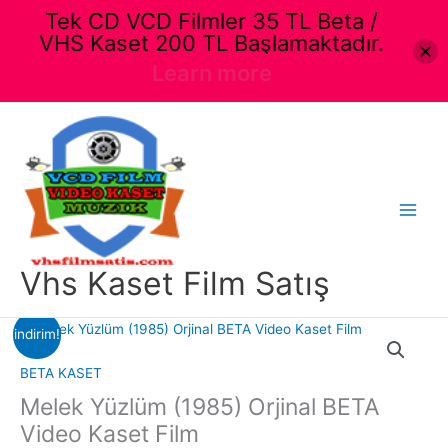
Tek CD VCD Filmler 35 TL Beta /
VHS Kaset 200 TL Başlamaktadır.
Learn more
İçeriğe
atla
Main
Menu
Vhs Kaset Film Satış
indirim!
BETA KASET
Melek Yüzlüm (1985) Orjinal BETA
Video Kaset Film