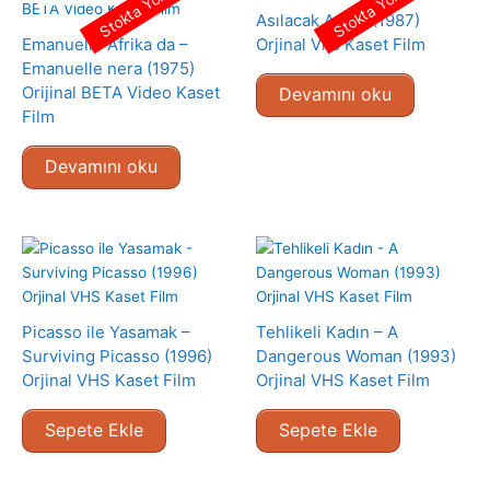
Stokta Yok
Stokta Yok
Asılacak Adam (1987)
Emanuelle Afrika da –
Orjinal Vhs Kaset Film
Emanuelle nera (1975)
Orijinal BETA Video Kaset
Devamını oku
Film
Devamını oku
Picasso ile Yasamak –
Tehlikeli Kadın – A
Surviving Picasso (1996)
Dangerous Woman (1993)
Orjinal VHS Kaset Film
Orjinal VHS Kaset Film
Sepete Ekle
Sepete Ekle