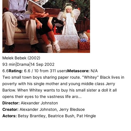
Melek Bebek
(2002)
93 min
|
Drama
|
14 Sep 2002
6.6
Rating:
6.6 / 10 from 311 users
Metascore:
N/A
Two small town boys sharing paper route. "Whitey" Black lives in
poverty with his single mother and young middle class Jerry
Barlow. When Whitey wants to buy his small sister a doll it all
opens their eyes to the vastness life aro...
Director:
Alexander Johnston
Creator:
Alexander Johnston, Jerry Bledsoe
Actors:
Betsy Brantley, Beatrice Bush, Pat Hingle