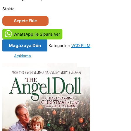
Stokta
Melek
Sepete Ekle
Bebek
-
WhatsApp ile Siparis Ver
The
Angel
Magazaya Dön
Kategoriler:
VCD FILM
Doll
Açıklama
(2002)
Orjinal
VCD
Film
Satış
adet