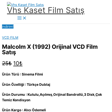
İçeriğe
Vhs Kaset Film Satış
atla
Main
Menu
indirim!
VCD FILM
Malcolm X (1992) Orijinal VCD Film
Satış
Orijinal
Şu
25
₺
10
₺
fiyat:
andaki
25₺.
fiyat:
Ürün Türü : Sinema Filmi
10₺.
Ürün Özelliği : Türkçe Dublaj
Ürün Durumu : Kutulu,Açılmış,Orijinal Bandrollü,3 Disk,Çok
Temiz Kondisyon
Ürün Kargo : Alıcı Ödemeli