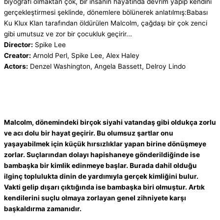
biyografi olmaktan çok, bir insanın hayatında devrim yapıp kendini
gerçekleştirmesi şeklinde, dönemlere bölünerek anlatılmış:Babası
Ku Klux Klan tarafından öldürülen Malcolm, çağdaşı bir çok zenci
gibi umutsuz ve zor bir çocukluk geçirir...
Director:
Spike Lee
Creator:
Arnold Perl, Spike Lee, Alex Haley
Actors:
Denzel Washington, Angela Bassett, Delroy Lindo
Malcolm, dönemindeki birçok siyahi vatandaş gibi oldukça zorlu
ve acı dolu bir hayat geçirir. Bu olumsuz şartlar onu
yaşayabilmek için küçük hırsızlıklar yapan birine dönüşmeye
zorlar. Suçlarından dolayı hapishaneye gönderildiğinde ise
bambaşka bir kimlik edinmeye başlar. Burada dahil olduğu
ilginç toplulukta dinin de yardımıyla gerçek kimliğini bulur.
Vakti gelip dışarı çıktığında ise bambaşka biri olmuştur. Artık
kendilerini suçlu olmaya zorlayan genel zihniyete karşı
başkaldırma zamanıdır.