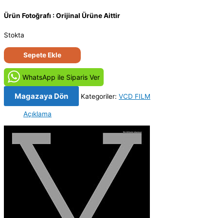
Ürün Fotoğrafı : Orijinal Ürüne Aittir
Stokta
Malcolm
Sepete Ekle
X
(1992)
WhatsApp ile Siparis Ver
Orijinal
VCD
Magazaya Dön
Kategoriler:
VCD FILM
Film
Açıklama
Satış
adet