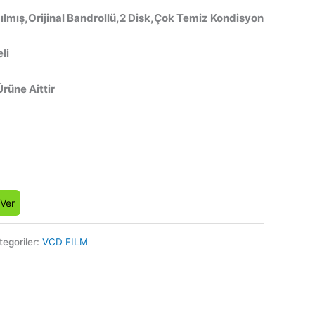
ılmış,Orijinal Bandrollü,2 Disk,Çok Temiz Kondisyon
li
Ürüne Aittir
 Ver
tegoriler:
VCD FILM