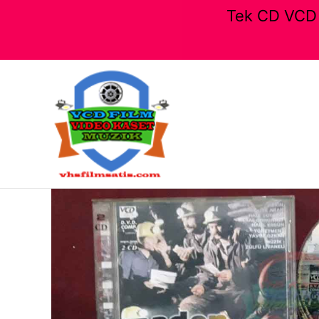
Tek CD VCD F
İçeriğe
atla