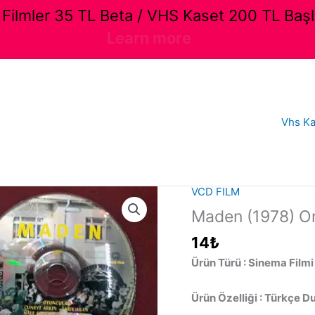
ilmler 35 TL Beta / VHS Kaset 200 TL Başl
Learn more
Vhs Ka
VCD FILM
Maden (1978) Ori
14
₺
Ürün Türü : Sinema Filmi
Ürün Özelliği : Türkçe D