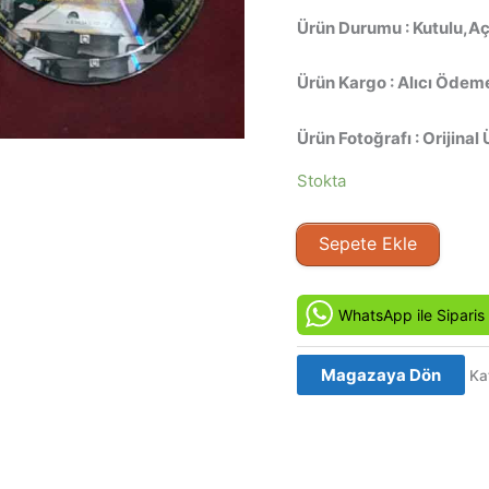
Ürün Durumu : Kutulu,Aç
Ürün Kargo : Alıcı Ödeme
Ürün Fotoğrafı : Orijinal 
Stokta
Maden
Sepete Ekle
(1978)
Orijinal
VCD
WhatsApp ile Siparis
Film
Satış
Magazaya Dön
Ka
adet