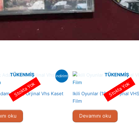
TÜKENMIŞ
TÜKENMIŞ
indirim!
Stokta Yok
Stokta Yok
Adam (1987) Orjinal Vhs Kaset
Ikili Oyunlar (1989) Orjinal VH
Film
ını oku
Devamını oku