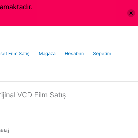
amaktadır.
set Film Satış
Magaza
Hesabım
Sepetim
jinal VCD Film Satış
ublaj