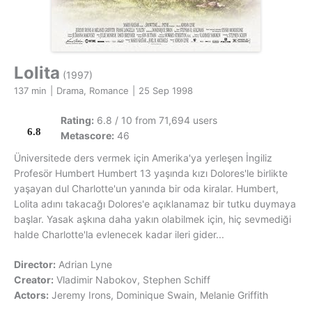
Lolita
(1997)
137 min
|
Drama, Romance
|
25 Sep 1998
Rating:
6.8 / 10 from 71,694 users
6.8
Metascore:
46
Üniversitede ders vermek için Amerika'ya yerleşen İngiliz
Profesör Humbert Humbert 13 yaşında kızı Dolores'le birlikte
yaşayan dul Charlotte'un yanında bir oda kiralar. Humbert,
Lolita adını takacağı Dolores'e açıklanamaz bir tutku duymaya
başlar. Yasak aşkına daha yakın olabilmek için, hiç sevmediği
halde Charlotte'la evlenecek kadar ileri gider...
Director:
Adrian Lyne
Creator:
Vladimir Nabokov, Stephen Schiff
Actors:
Jeremy Irons, Dominique Swain, Melanie Griffith