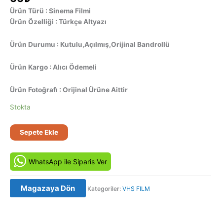
Ürün Türü : Sinema Filmi
Ürün Özelliği : Türkçe Altyazı
Ürün Durumu : Kutulu,Açılmış,Orijinal Bandrollü
Ürün Kargo : Alıcı Ödemeli
Ürün Fotoğrafı : Orijinal Ürüne Aittir
Stokta
Lolita
Sepete Ekle
(1997)
Orjinal
WhatsApp ile Siparis Ver
Vhs
Kaset
Film
Magazaya Dön
Kategoriler:
VHS FILM
adet