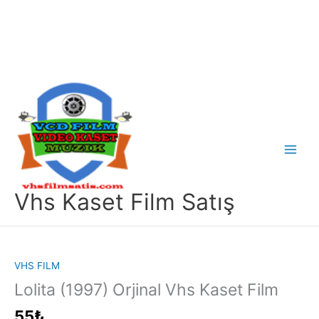
İçeriğe
atla
Main
Menu
Vhs Kaset Film Satış
VHS FILM
Lolita (1997) Orjinal Vhs Kaset Film
55
₺